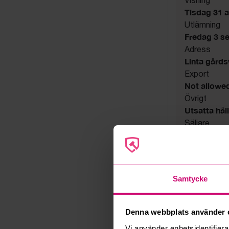
Tisdag 31 a
Utlämning
Fredag 3 s
Adress
Linta gård
Export
Not allowe
Övrigt
Utsatta håll
Säljare
Konkursbo
Samtycke
Denna webbplats använder 
Vi använder enhetsidentifierar