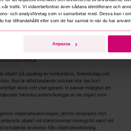
vår trafik. Vi vidarebefordrar även sådana identifierare och anna
nnons- och analysföretag som vi samarbetar med. Dessa kan i sin
har tillhandahållit eller som de har samlat in när du har använt 
Anpassa
tionsvillkor
js objekt på uppdrag av konkursbon, finansbolag och
tion. Bud är alltid bindande och kan inte tas bort.
befintligt skick och utan garanti. Vi saknar möjlighet att
aljerade tekniska undersökningar av de objekt som
 igenom objektsbeskrivningen, jämför utropspris mot
, undersök objekt vid utannonserad visningstid samt vid
d betydande avvikelse från objektsbeskrivning,