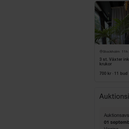
Stockholm
11h
3 st. Växter ink
krukor
700 kr
·
11
bud
Auktions
Auktionsavs
01 septemb
Visning