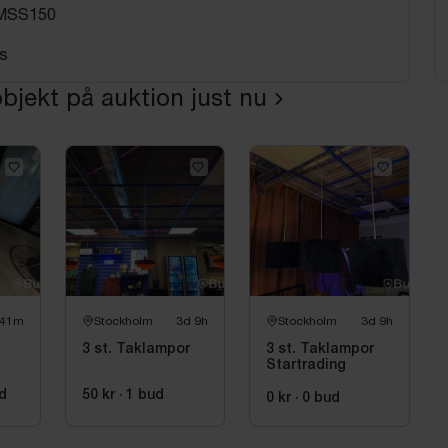
 MSS150
s
bjekt på auktion just nu
 41m
Stockholm
3d 9h
Stockholm
3d 9h
3 st. Taklampor
3 st. Taklampor
Startrading
d
50 kr
·
1
bud
0 kr
·
0
bud