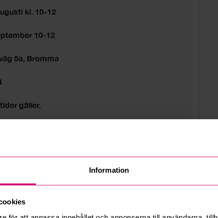
ugusti kl. 10-12
eptember 10-12
sväg 5a, Bromma
d
tider gäller.
Information
cookies
e för att anpassa innehållet och annonserna till användarna, tillh