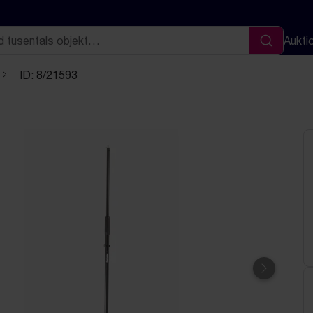
Aukti
Sök
ID: 8/21593
Nästa