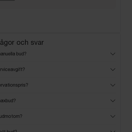
rågor och svar
manuella bud?
rviceavgift?
ervationspris?
maxbud?
budmotorn?
ett bud?