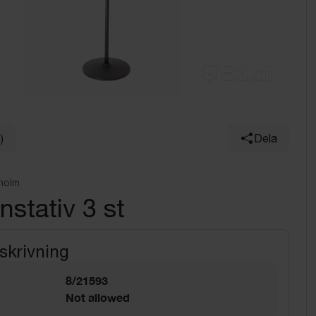
)
Dela
holm
nstativ 3 st
skrivning
8/21593
Not allowed