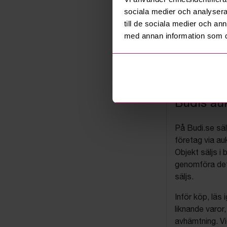
sociala medier och analysera 
till de sociala medier och a
med annan information som du 
Budis auk
På Budi.se säl
företag via auk
Objekt säljs i 
genomföra det
säljs.
Inför köp, läs
liknande varor
avhämtning. Vi