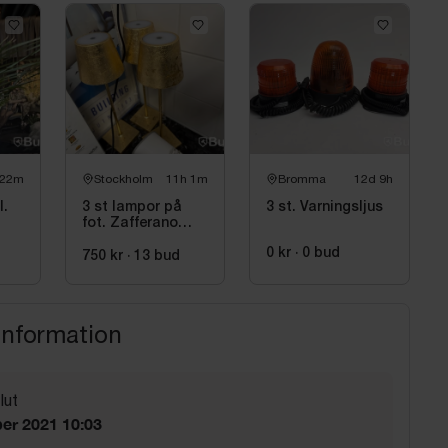
 22m
Stockholm
11h 1m
Bromma
12d 9h
l.
3 st lampor på
3 st. Varningsljus
fot. Zafferano
LD0340BFO
0 kr
·
0
bud
750 kr
·
13
bud
information
lut
er 2021 10:03