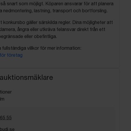
så snart som möjligt. Köparen ansvarar för att planera
nedmontering, lastning, transport och bortforsling.
t konkursbo gäller särskilda regler. Dina möjligheter att
lamera, ångra eller utkräva felansvar direkt från ett
egränsade eller obefintliga.
fullständiga villkor för mer information:
 för företag
 auktionsmäklare
tioner
lm
 65 55
budi.se