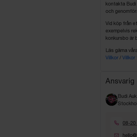
kontakta Budi 
och genomföra 
Vid köp från et
exempelvis rek
konkursbo är b
Läs gärna våra 
Villkor
/
Villkor
Ansvarig
Budi Auk
Stockho
08-20
hello@