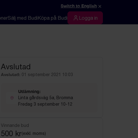
×
Switch to English
oner
Sälj med Budi
Köpa på Budi
Logga in
Logga in
Avslutad
Avslutad:
01 september 2021 10:03
Utlämning:
Linta gårdsväg 5a, Bromma
Fredag 3 september 10-12
Vinnande bud
500 kr
(exkl. moms)