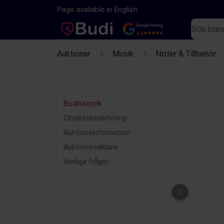
Hoppa till innehåll
Textbaserad (markdown) version av denna sida
Page available in English
Sök
Google Rating
4.5
Auktioner
Musik
Noter & Tillbehör
Budhistorik
Objektsbeskrivning
Auktionsinformation
Auktionsmäklare
Vanliga frågor
Föregående