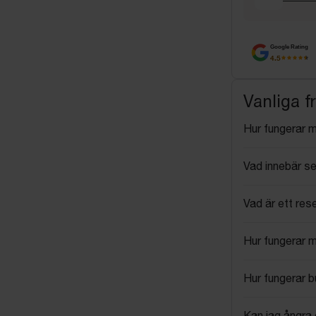
Google Rating
4.5
Vanliga f
Hur fungerar 
Vad innebär se
Vad är ett res
Hur fungerar 
Hur fungerar 
Kan jag ångra 