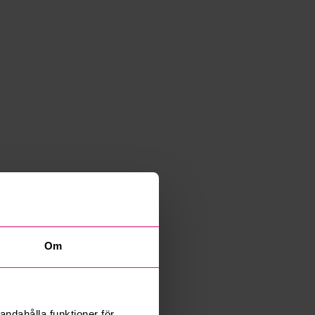
Om
andahålla funktioner för