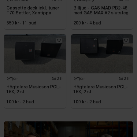
Cassette deck inkl. tuner
Billjud - GAS MAD PB2-48
T70 Settler, Xantippa
med GAS MAX A2 slutsteg
550 kr
·
11
bud
200 kr
·
4
bud
Tjörn
3d 21h
Tjörn
3d 21h
Högtalare Musicson POL-
Högtalare Musicson PCL-
15X, 2 st
15X, 2 st
100 kr
·
2
bud
100 kr
·
2
bud