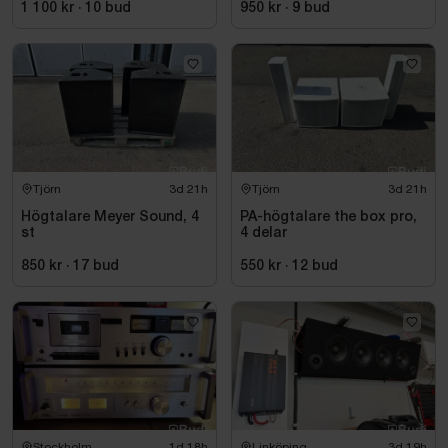
1 100 kr
·
10
bud
950 kr
·
9
bud
Tjörn
3d 21h
Tjörn
3d 21h
Högtalare Meyer Sound, 4
PA-högtalare the box pro,
st
4 delar
850 kr
·
17
bud
550 kr
·
12
bud
Stockholm
1d 18h
Linköping
3d 19h