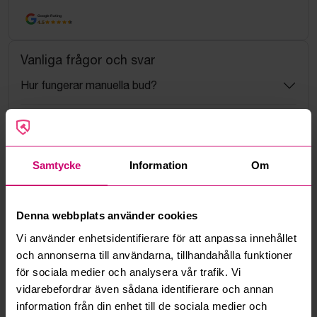
Google Rating
4.5
Vanliga frågor och svar
Hur fungerar manuella bud?
Vad innebär serviceavgift?
Vad är ett reservationspris?
Samtycke
Information
Om
Hur fungerar maxbud?
Denna webbplats använder cookies
Hur fungerar budmotorn?
Vi använder enhetsidentifierare för att anpassa innehållet
och annonserna till användarna, tillhandahålla funktioner
för sociala medier och analysera vår trafik. Vi
Kan jag ångra ett bud?
vidarebefordrar även sådana identifierare och annan
information från din enhet till de sociala medier och
Kan ni frakta mina vunna objekt?