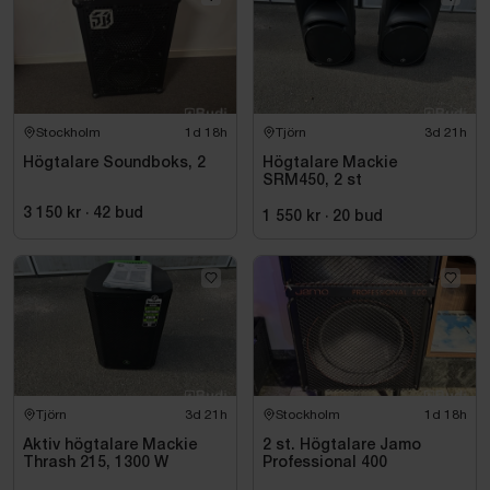
Stockholm
1d 18h
Tjörn
3d 21h
Högtalare Soundboks, 2
Högtalare Mackie
SRM450, 2 st
3 150 kr
·
42
bud
1 550 kr
·
20
bud
Tjörn
3d 21h
Stockholm
1d 18h
Aktiv högtalare Mackie
2 st. Högtalare Jamo
Thrash 215, 1300 W
Professional 400