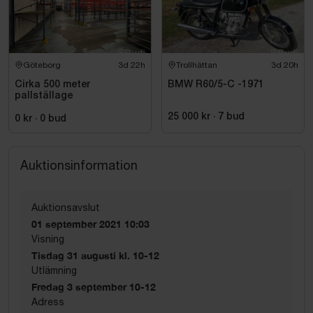
Göteborg
3d 22h
Trollhättan
3d 20h
Cirka 500 meter
BMW R60/5-C -1971
pallställage
25 000 kr
·
7
bud
0 kr
·
0
bud
Auktionsinformation
Auktionsavslut
01 september 2021 10:03
Visning
Tisdag 31 augusti kl. 10-12
Utlämning
Fredag 3 september 10-12
Adress