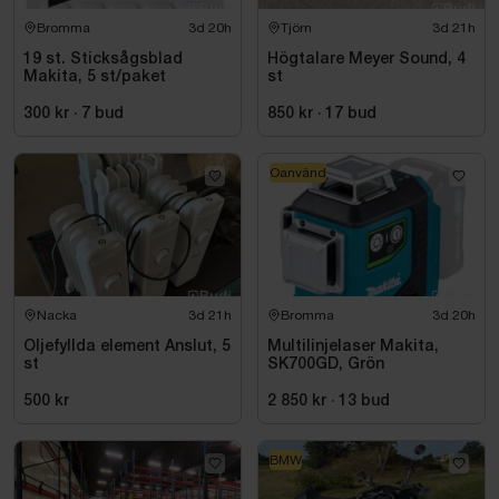
Bromma
3d 20h
Tjörn
3d 21h
19 st. Sticksågsblad
Högtalare Meyer Sound, 4
Makita, 5 st/paket
st
300 kr
·
7
bud
850 kr
·
17
bud
Oanvänd
Nacka
3d 21h
Bromma
3d 20h
Oljefyllda element Anslut, 5
Multilinjelaser Makita,
st
SK700GD, Grön
500 kr
2 850 kr
·
13
bud
BMW