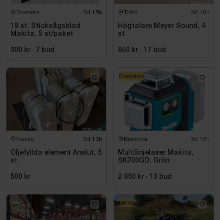
Bromma
3d 15h
Tjörn
3d 16h
19 st. Sticksågsblad
Högtalare Meyer Sound, 4
Makita, 5 st/paket
st
300 kr
·
7
bud
850 kr
·
17
bud
Oanvänd
Nacka
3d 16h
Bromma
3d 15h
Oljefyllda element Anslut, 5
Multilinjelaser Makita,
st
SK700GD, Grön
500 kr
2 850 kr
·
13
bud
BMW