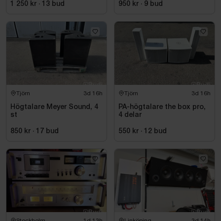
1 250 kr
·
13
bud
950 kr
·
9
bud
Tjörn
3d 16h
Tjörn
3d 16h
Högtalare Meyer Sound, 4
PA-högtalare the box pro,
st
4 delar
850 kr
·
17
bud
550 kr
·
12
bud
Stockholm
1d 13h
Linköping
3d 14h