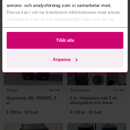
annons- och analysföretag som vi samarbetar med.
Läs fler frågor och svar
Dessa kan i sin tur kombinera informationen med annan
information som du har tillhandahållit eller som de har
samlat in när du har använt deras tjänster.
Mer från samma kategori
Tillåt alla
Anpassa
Tjörn
3d 16h
Stockholm
1d 15h
Högtalare JBL PRX625, 2
2 st. Högtalare inkl 2 st.
st
skivspelare och mixer
Pioneer
5 200 kr
·
53
bud
4 100 kr
·
35
bud