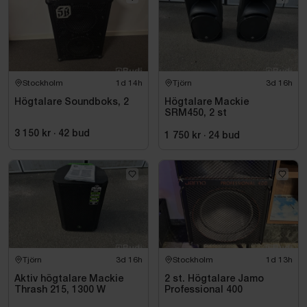
Stockholm
1d 14h
Tjörn
3d 16h
Högtalare Soundboks, 2
Högtalare Mackie
SRM450, 2 st
3 150 kr
·
42
bud
1 750 kr
·
24
bud
Tjörn
3d 16h
Stockholm
1d 13h
Aktiv högtalare Mackie
2 st. Högtalare Jamo
Thrash 215, 1300 W
Professional 400