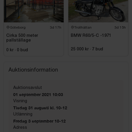
Göteborg
3d 17h
Trollhättan
3d 15h
Cirka 500 meter
BMW R60/5-C -1971
pallställage
25 000 kr
·
7
bud
0 kr
·
0
bud
Auktionsinformation
Auktionsavslut
01 september 2021 10:03
Visning
Tisdag 31 augusti kl. 10-12
Utlämning
Fredag 3 september 10-12
Adress