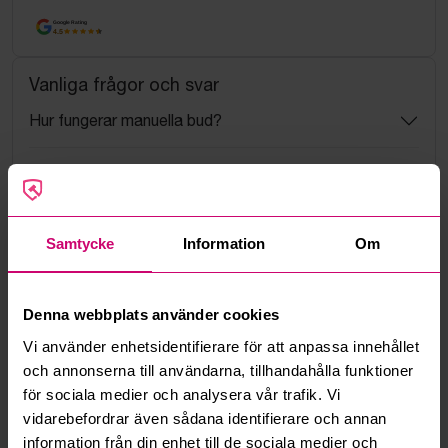
Google Rating
4.5
Vanliga frågor och svar
Hur fungerar manuella bud?
Vad innebär serviceavgift?
Vad är ett reservationspris?
Samtycke
Information
Om
Hur fungerar maxbud?
Denna webbplats använder cookies
Hur fungerar budmotorn?
Vi använder enhetsidentifierare för att anpassa innehållet
och annonserna till användarna, tillhandahålla funktioner
Kan jag ångra ett bud?
för sociala medier och analysera vår trafik. Vi
vidarebefordrar även sådana identifierare och annan
Kan ni frakta mina vunna objekt?
information från din enhet till de sociala medier och