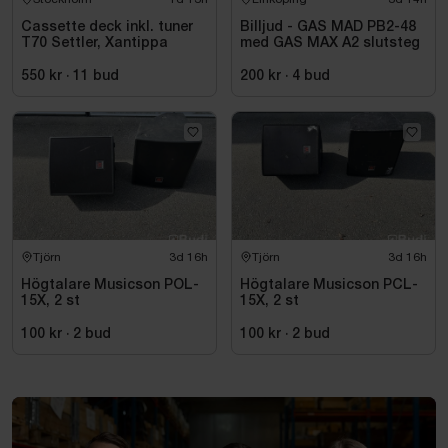
Cassette deck inkl. tuner
Billjud - GAS MAD PB2-48
T70 Settler, Xantippa
med GAS MAX A2 slutsteg
550 kr
·
11
bud
200 kr
·
4
bud
Tjörn
3d 16h
Tjörn
3d 16h
Högtalare Musicson POL-
Högtalare Musicson PCL-
15X, 2 st
15X, 2 st
100 kr
·
2
bud
100 kr
·
2
bud