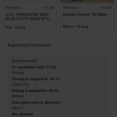
Bromma
11d 23h
Karlstad
4d 23h
3 ST. TERMOSTAT MED
Blender Perima TM-800A
BLUETOOTH ADAX WT2
H4060V, 230/400V
600 kr
·
15
bud
0 kr
·
0
bud
Auktionsinformation
Auktionsavslut
01 september 2021 11:03
Visning
Tisdag 31 augusti kl. 10-12
Utlämning
Fredag 3 september 10-12
Adress
Linta gårdsväg 5a, Bromma
Export
Not allowed