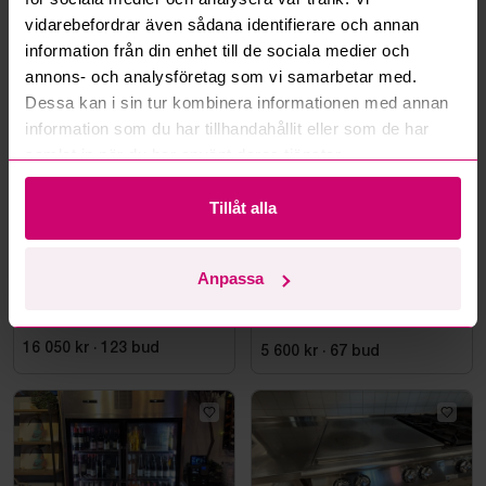
vidarebefordrar även sådana identifierare och annan
information från din enhet till de sociala medier och
Mer från samma kategori
annons- och analysföretag som vi samarbetar med.
Dessa kan i sin tur kombinera informationen med annan
information som du har tillhandahållit eller som de har
samlat in när du har använt deras tjänster.
Tillåt alla
Falun
5d 1h
Stockholm
25m 12s
Anpassa
Kylrum
Robot coupe Blixer 5 v.v
5.9 l
16 050 kr
·
123
bud
5 600 kr
·
67
bud