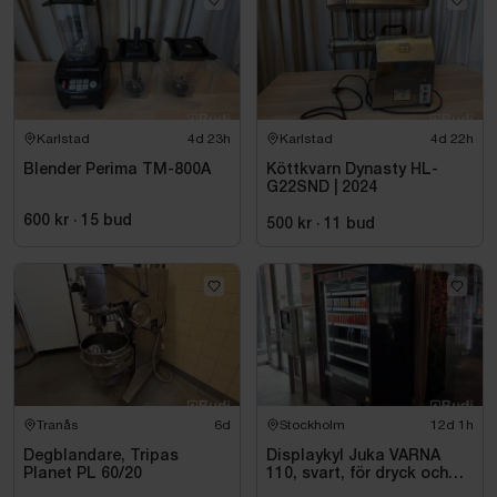
Karlstad
4d 23h
Karlstad
4d 22h
Blender Perima TM-800A
Köttkvarn Dynasty HL-
G22SND | 2024
600 kr
·
15
bud
500 kr
·
11
bud
Tranås
6d
Stockholm
12d 1h
Degblandare, Tripas
Displaykyl Juka VARNA
Planet PL 60/20
110, svart, för dryck och
takeaway