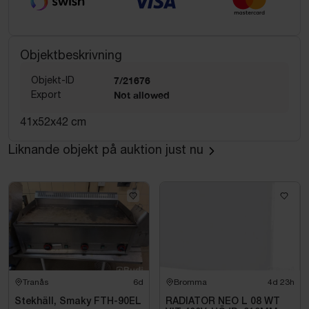
Objektbeskrivning
Objekt-ID
7/21676
Export
Not allowed
41x52x42 cm
Liknande objekt på auktion just nu
Tranås
6d
Bromma
4d 23h
Stekhäll, Smaky FTH-90EL
RADIATOR NEO L 08 WT