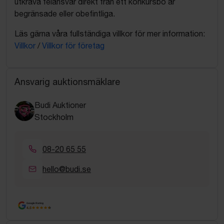
utkräva felansvar direkt från ett konkursbo är
begränsade eller obefintliga.
Läs gärna våra fullständiga villkor för mer information:
Villkor
/
Villkor för företag
Ansvarig auktionsmäklare
Budi Auktioner
Stockholm
08-20 65 55
hello@budi.se
Google Rating
4.5