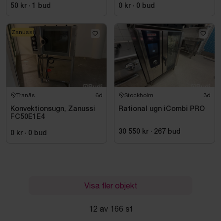
50 kr
·
1
bud
0 kr
·
0
bud
Zanussi
Tranås
6d
Stockholm
3d
Konvektionsugn, Zanussi
Rational ugn iCombi PRO
FC50E1E4
30 550 kr
·
267
bud
0 kr
·
0
bud
Visa fler objekt
12 av 166 st