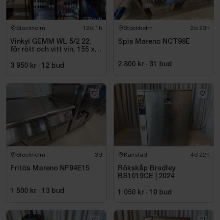
Stockholm
12d 1h
Stockholm
2d 23h
Vinkyl GEMM WL 5/2 22,
Spis Mareno NCT98E
för rött och vitt vin, 155 x
220 cm
2 800 kr
·
31
bud
3 950 kr
·
12
bud
Stockholm
3d
Karlstad
4d 22h
Fritös Mareno NF94E15
Rökskåp Bradley
BS1019CE | 2024
1 500 kr
·
13
bud
1 050 kr
·
10
bud