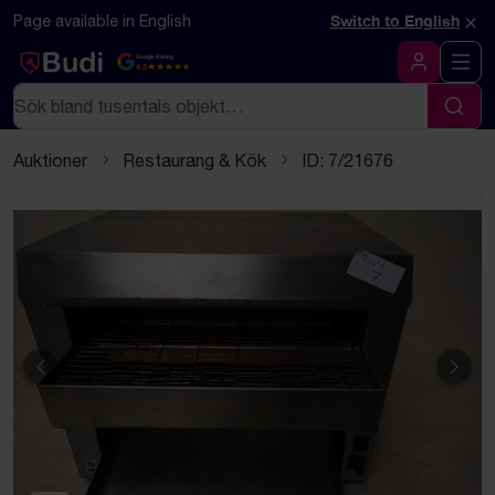
Hoppa till innehåll
Textbaserad (markdown) version av denna sida
×
Page available in English
Switch to English
Google Rating
4.5
Logga in
Sök
Sök
Auktioner
Restaurang & Kök
ID: 7/21676
Föregående
Näst