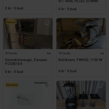
VIT 400V, HÖJD: 210MM
0 kr
·
0
bud
0 kr
·
0
bud
Zanussi
Tranås
6d
Tranås
6d
Konvektionsugn, Zanussi
Köttkvarn, FWH22, 1100 W
FC50E1E4
0 kr
·
0
bud
0 kr
·
0
bud
Oanvänd