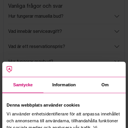
Vanliga frågor och svar
Hur fungerar manuella bud?
Vad innebär serviceavgift?
Vad är ett reservationspris?
Hur fungerar maxbud?
Hur fungerar budmotorn?
Samtycke
Information
Om
Kan jag ångra ett bud?
Denna webbplats använder cookies
Kan ni frakta mina vunna objekt?
Vi använder enhetsidentifierare för att anpassa innehållet
Läs fler frågor och svar
och annonserna till användarna, tillhandahålla funktioner
för sociala medier och analysera vår trafik. Vi