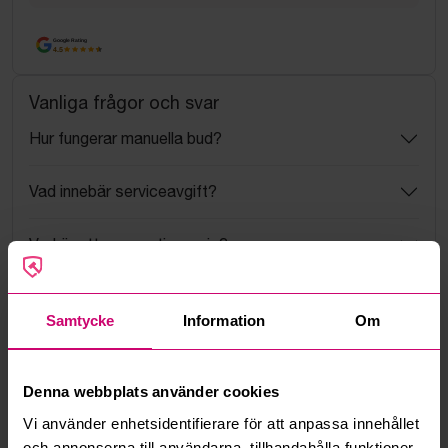
Google Rating
4.5
Vanliga frågor och svar
Hur fungerar manuella bud?
Vad innebär serviceavgift?
Vad är ett reservationspris?
Hur fungerar maxbud?
Samtycke
Information
Om
Hur fungerar budmotorn?
Denna webbplats använder cookies
Kan jag ångra ett bud?
Vi använder enhetsidentifierare för att anpassa innehållet
och annonserna till användarna, tillhandahålla funktioner