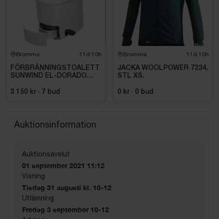
Bromma
11d 10h
Bromma
11d 10h
FÖRBRÄNNINGSTOALETT
JACKA WOOLPOWER 7234,
SUNWIND EL-DORADO
STL XS.
PLUS
3 150 kr
·
7
bud
0 kr
·
0
bud
Auktionsinformation
Auktionsavslut
01 september 2021 11:12
Visning
Tisdag 31 augusti kl. 10-12
Utlämning
Fredag 3 september 10-12