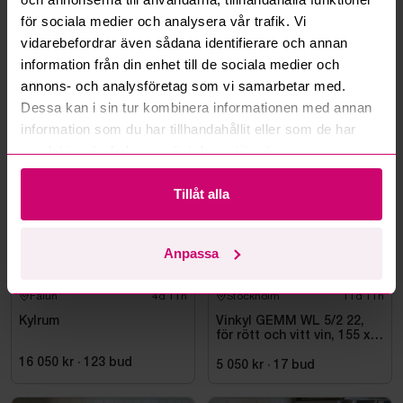
Kan ni frakta mina vunna objekt?
för sociala medier och analysera vår trafik. Vi
vidarebefordrar även sådana identifierare och annan
Läs fler frågor och svar
information från din enhet till de sociala medier och
annons- och analysföretag som vi samarbetar med.
Dessa kan i sin tur kombinera informationen med annan
Mer från samma kategori
information som du har tillhandahållit eller som de har
samlat in när du har använt deras tjänster.
Tillåt alla
Anpassa
Falun
4d 11h
Stockholm
11d 11h
Kylrum
Vinkyl GEMM WL 5/2 22,
för rött och vitt vin, 155 x
220 cm
16 050 kr
·
123
bud
5 050 kr
·
17
bud