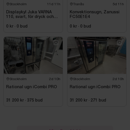
Stockholm
11d 11h
Tranås
5d 11h
Displaykyl Juka VARNA
Konvektionsugn, Zanussi
110, svart, för dryck och
FC50E1E4
takeaway
0 kr
·
0
bud
0 kr
·
0
bud
Stockholm
2d 10h
Stockholm
2d 10h
Rational ugn iCombi PRO
Rational ugn iCombi PRO
31 200 kr
·
375
bud
31 200 kr
·
271
bud