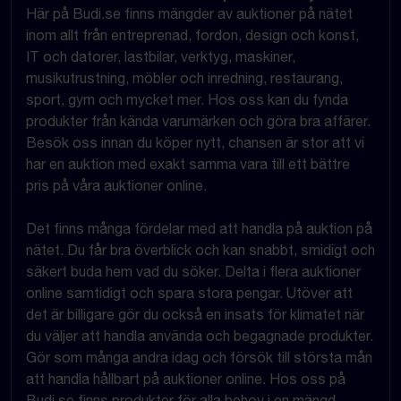
Här på Budi.se finns mängder av auktioner på nätet
inom allt från entreprenad, fordon, design och konst,
IT och datorer, lastbilar, verktyg, maskiner,
musikutrustning, möbler och inredning, restaurang,
sport, gym och mycket mer. Hos oss kan du fynda
produkter från kända varumärken och göra bra affärer.
Besök oss innan du köper nytt, chansen är stor att vi
har en auktion med exakt samma vara till ett bättre
pris på våra auktioner online.
Det finns många fördelar med att handla på auktion på
nätet. Du får bra överblick och kan snabbt, smidigt och
säkert buda hem vad du söker. Delta i flera auktioner
online samtidigt och spara stora pengar. Utöver att
det är billigare gör du också en insats för klimatet när
du väljer att handla använda och begagnade produkter.
Gör som många andra idag och försök till största mån
att handla hållbart på auktioner online. Hos oss på
Budi.se finns produkter för alla behov i en mängd