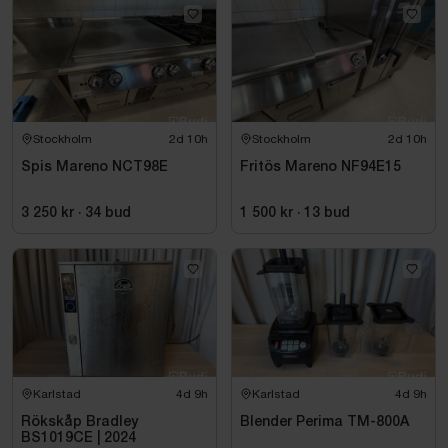
Stockholm
2d 10h
Stockholm
2d 10h
Spis Mareno NCT98E
Fritös Mareno NF94E15
3 250 kr
·
34
bud
1 500 kr
·
13
bud
Karlstad
4d 9h
Karlstad
4d 9h
Rökskåp Bradley
Blender Perima TM-800A
BS1019CE | 2024