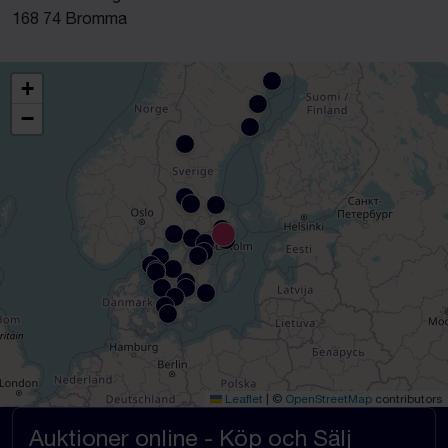
168 74 Bromma
+
−
Leaflet
|
©
OpenStreetMap
contributors
Auktioner online - Köp och Sälj