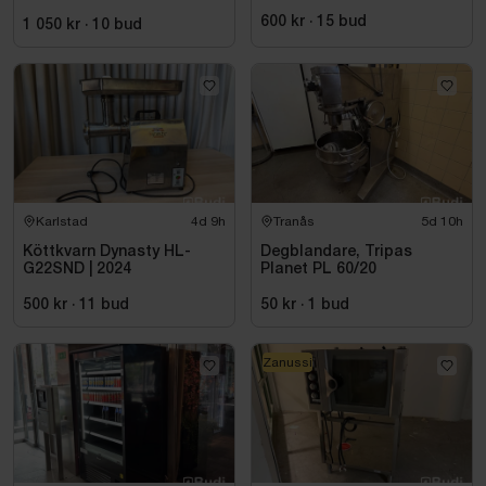
600 kr
·
15
bud
1 050 kr
·
10
bud
Karlstad
4d 9h
Tranås
5d 10h
Köttkvarn Dynasty HL-
Degblandare, Tripas
G22SND | 2024
Planet PL 60/20
500 kr
·
11
bud
50 kr
·
1
bud
Zanussi