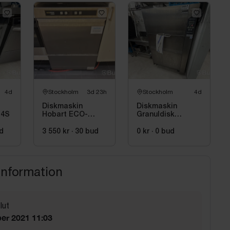
4d
Stockholm
3d 23h
Stockholm
4d
Diskmaskin
Diskmaskin
-4S
Hobart ECO-
Granuldisk
F504-12B, 2024
granule smart -
trasig värmer inte
d
3 550 kr
·
30
bud
0 kr
·
0
bud
vatten
information
lut
er 2021 11:03