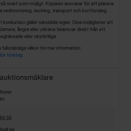
så snart som möjligt. Köparen ansvarar för att planera
nedmontering, lastning, transport och bortforsling.
t konkursbo gäller särskilda regler. Dina möjligheter att
lamera, ångra eller utkräva felansvar direkt från ett
egränsade eller obefintliga.
fullständiga villkor för mer information:
 för företag
 auktionsmäklare
tioner
lm
 65 55
budi.se