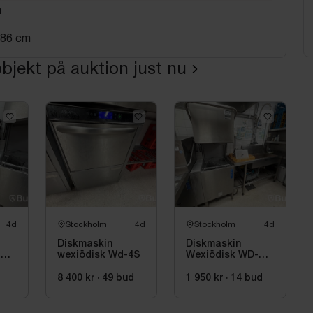
m
186 cm
bjekt på auktion just nu
4d
Stockholm
4d
Stockholm
4d
Diskmaskin
Diskmaskin
-
wexiödisk Wd-4S
Wexiödisk WD-
PRM6 -2021
8 400 kr
·
49
bud
1 950 kr
·
14
bud