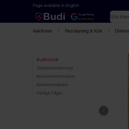
Hoppa till innehåll
Textbaserad (markdown) version av denna sida
Page available in English
Sök
Google Rating
4.5
Auktioner
Restaurang & Kök
Diskma
Budhistorik
Objektsbeskrivning
Auktionsinformation
Auktionsmäklare
Vanliga frågor
Föregående