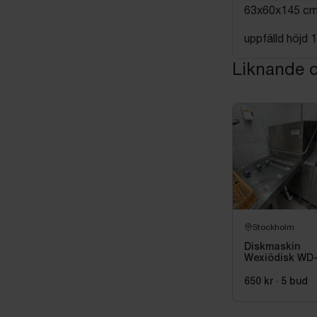
63x60x145 c
uppfälld höjd 
Liknande o
Stockholm
Diskmaskin
Wexiödisk WD
PRM6
650 kr
·
5
bud