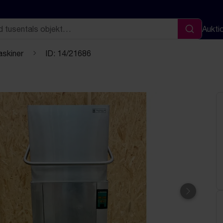
Aukti
Sök
skiner
ID: 14/21686
Nästa