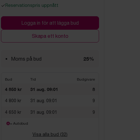
Reservationspris uppnått
Logga in för att lägga bud
Skapa ett konto
25%
Moms på bud
Bud
Tid
Budgivare
4 850 kr
31 aug. 09:01
8
4 800 kr
31 aug. 09:01
9
4 650 kr
31 aug. 09:01
9
= Autobud
Visa alla bud (
32
)