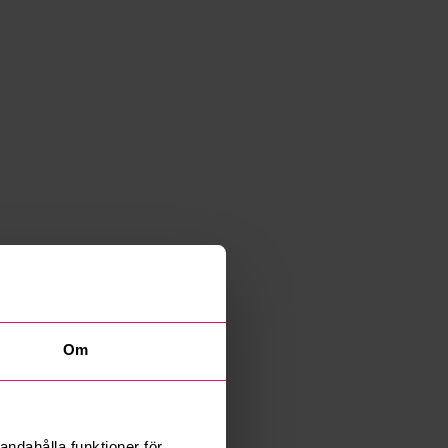
Om
andahålla funktioner för