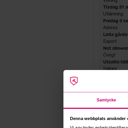
Tisdag 31 a
Utlämning
Fredag 3 s
Adress
Linta gård
Export
Not allowe
Övrigt
Utsatta håll
Säljare
Konkursbo
Samtycke
Denna webbplats använder 
Vi använder enhetsidentifierar