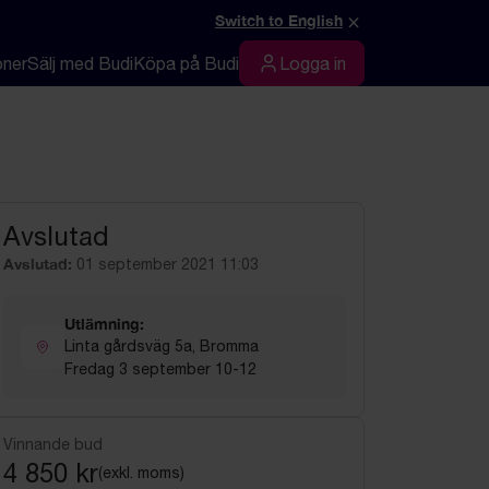
×
Switch to English
oner
Sälj med Budi
Köpa på Budi
Logga in
Logga in
Avslutad
Avslutad:
01 september 2021 11:03
Utlämning:
Linta gårdsväg 5a, Bromma
Fredag 3 september 10-12
Vinnande bud
4 850 kr
(exkl. moms)