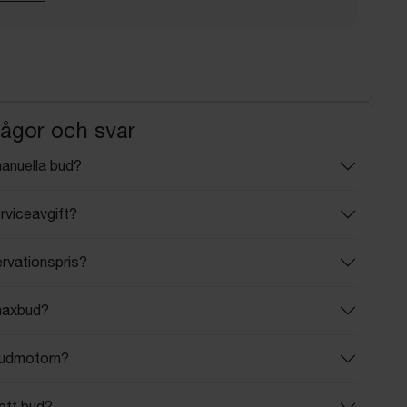
rågor och svar
manuella bud?
rviceavgift?
ervationspris?
maxbud?
budmotorn?
ett bud?