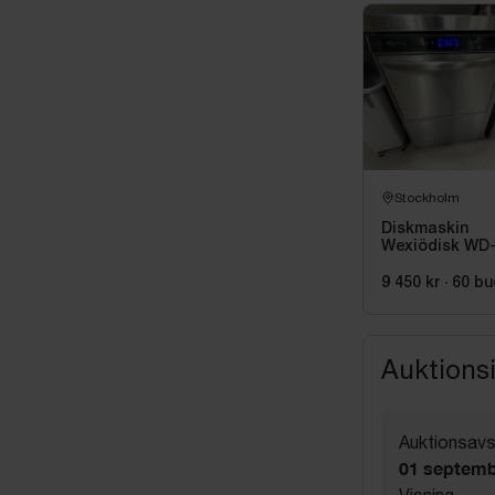
Stockholm
Diskmaskin
Wexiödisk WD
9 450 kr
·
60
bu
Auktions
Auktionsavs
01 septemb
Visning