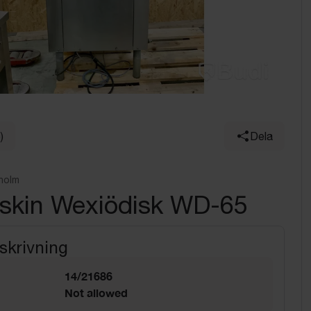
)
Dela
holm
skin Wexiödisk WD-65
skrivning
14/21686
Not allowed