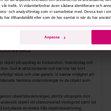
vår trafik. Vi vidarebefordrar även sådana identifierare och anna
nnons- och analysföretag som vi samarbetar med. Dessa kan i sin
har tillhandahållit eller som de har samlat in när du har använt 
Anpassa
tionsvillkor
js objekt på uppdrag av konkursbon, finansbolag och
tion. Bud är alltid bindande och kan inte tas bort.
befintligt skick och utan garanti. Vi saknar möjlighet att
aljerade tekniska undersökningar av de objekt som
 igenom objektsbeskrivningen, jämför utropspris mot
, undersök objekt vid utannonserad visningstid samt vid
d betydande avvikelse från objektsbeskrivning,