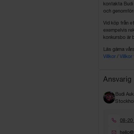
kontakta Budi 
och genomföra 
Vid köp från et
exempelvis rek
konkursbo är b
Läs gärna våra 
Villkor
/
Villkor
Ansvarig
Budi Auk
Stockho
08-20
hello@