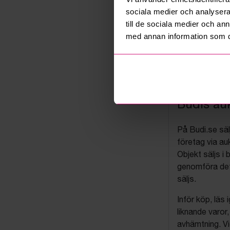
sociala medier och analysera 
till de sociala medier och a
med annan information som du 
Budis auk
På Budi.se säl
företag via auk
Objekt säljs i 
genomföra det
säljs.
Inför köp, läs
liknande varor
avhämtning. Vi