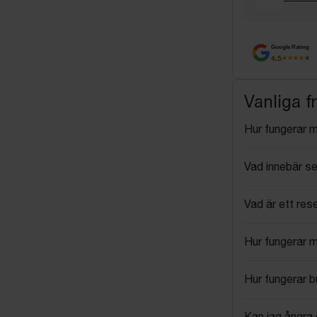
Google Rating
4.5
Vanliga f
Hur fungerar 
Vad innebär se
Vad är ett res
Hur fungerar 
Hur fungerar 
Kan jag ångra 