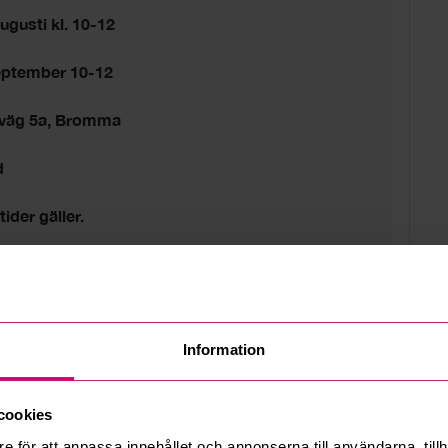
ugusti kl. 10-12
eptember 10-12
sväg 5a, Bromma
d
tider gäller.
Information
cookies
e för att anpassa innehållet och annonserna till användarna, tillh