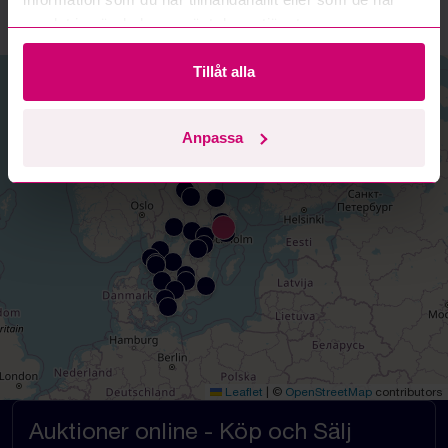
168 74 Bromma
samlat in när du har använt deras tjänster.
Tillåt alla
+
−
Anpassa
Leaflet
|
©
OpenStreetMap
contributors
Auktioner online - Köp och Sälj