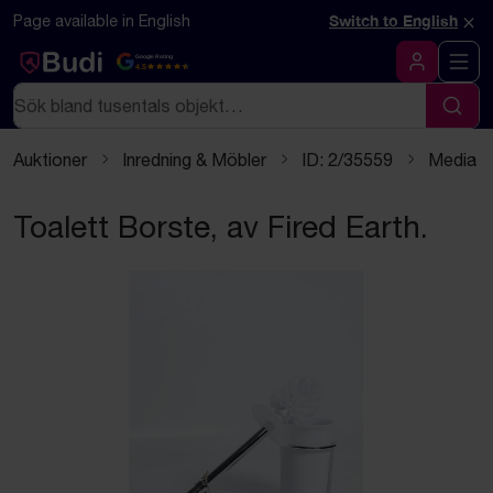
Hoppa till innehåll
×
Page available in English
Switch to English
Google Rating
4.5
Logga in
Sök
Sök
Auktioner
Inredning & Möbler
ID: 2/35559
Media
Toalett Borste, av Fired Earth.