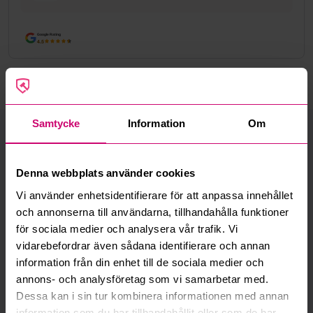
Google Rating
4.5
Samtycke
Information
Om
Vi finns där du finns
Vi har kontor, servicecenter och uppställningsplatser i hela
Denna webbplats använder cookies
Sverige för att kunna hjälpa dig snabbt – var du än befinner
Vi använder enhetsidentifierare för att anpassa innehållet
dig.
och annonserna till användarna, tillhandahålla funktioner
för sociala medier och analysera vår trafik. Vi
Bromma (Huvudkontor)
Välj anläggning:
vidarebefordrar även sådana identifierare och annan
information från din enhet till de sociala medier och
Adress:
annons- och analysföretag som vi samarbetar med.
Bromma
Dessa kan i sin tur kombinera informationen med annan
Linta Gårdsväg 5A
information som du har tillhandahållit eller som de har