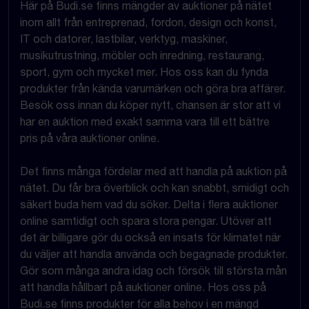
Här på Budi.se finns mängder av auktioner på nätet
inom allt från entreprenad, fordon, design och konst,
IT och datorer, lastbilar, verktyg, maskiner,
musikutrustning, möbler och inredning, restaurang,
sport, gym och mycket mer. Hos oss kan du fynda
produkter från kända varumärken och göra bra affärer.
Besök oss innan du köper nytt, chansen är stor att vi
har en auktion med exakt samma vara till ett bättre
pris på våra auktioner online.
Det finns många fördelar med att handla på auktion på
nätet. Du får bra överblick och kan snabbt, smidigt och
säkert buda hem vad du söker. Delta i flera auktioner
online samtidigt och spara stora pengar. Utöver att
det är billigare gör du också en insats för klimatet när
du väljer att handla använda och begagnade produkter.
Gör som många andra idag och försök till största mån
att handla hållbart på auktioner online. Hos oss på
Budi.se finns produkter för alla behov i en mängd