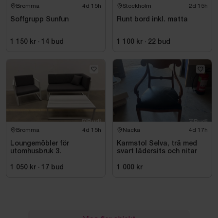
Bromma
4d 15h
Stockholm
2d 15h
Soffgrupp Sunfun
Runt bord inkl. matta
1 150 kr
·
14
bud
1 100 kr
·
22
bud
Bromma
4d 15h
Nacka
4d 17h
Loungemöbler för
Karmstol Selva, trä med
utomhusbruk 3.
svart lädersits och nitar
1 050 kr
·
17
bud
1 000 kr