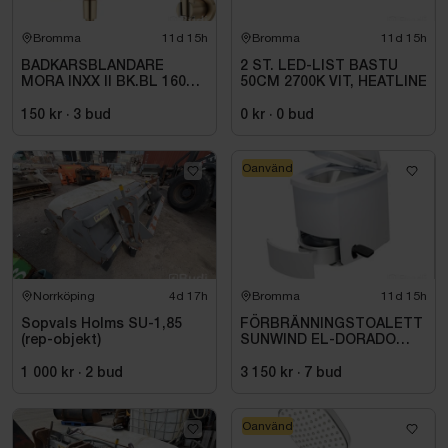
Bromma
11d 15h
Bromma
11d 15h
BADKARSBLANDARE
2 ST. LED-LIST BASTU
MORA INXX II BK.BL 160
50CM 2700K VIT, HEATLINE
C\/C BB, M.VRIDPIP.
BORSTAD MÄSSING PVD
150 kr
·
3
bud
0 kr
·
0
bud
Oanvänd
Norrköping
4d 17h
Bromma
11d 15h
Sopvals Holms SU-1,85
FÖRBRÄNNINGSTOALETT
(rep-objekt)
SUNWIND EL-DORADO
PLUS
1 000 kr
·
2
bud
3 150 kr
·
7
bud
Oanvänd