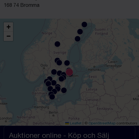
168 74 Bromma
+
−
Leaflet
|
©
OpenStreetMap
contributors
Auktioner online - Köp och Sälj