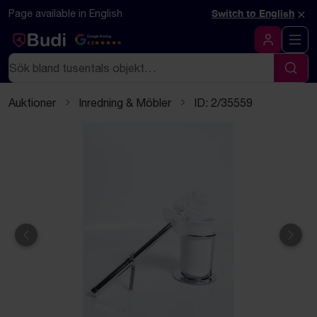
Hoppa till innehåll
Textbaserad (markdown) version av denna sida
×
Page available in English
Switch to English
Google Rating
4.5
Logga in
Sök
Sök
Auktioner
Inredning & Möbler
ID: 2/35559
Föregående
Näst