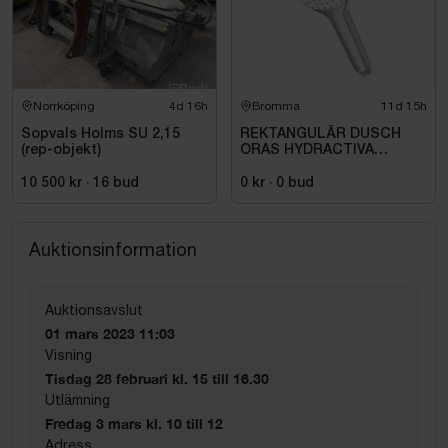
Norrköping
4d 16h
Bromma
11d 15h
Sopvals Holms SU 2,15
REKTANGULÄR DUSCH
(rep-objekt)
ORAS HYDRACTIVA
HANDDUSCH, 1-
STÅLLÄGE.
10 500 kr
·
16
bud
0 kr
·
0
bud
Auktionsinformation
Auktionsavslut
01 mars 2023 11:03
Visning
Tisdag 28 februari kl. 15 till 16.30
Utlämning
Fredag 3 mars kl. 10 till 12
Adress