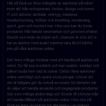
Här på Budi.se finns mängder av auktioner på nätet
inom allt från entreprenad, fordon, design och konst,
IT och datorer, lastbilar, verktyg, maskiner,
musikutrustning, möbler och inredning, restaurang,
sport, gym och mycket mer. Hos oss kan du fynda
produkter från kända varumärken och göra bra affärer.
Besök oss innan du köper nytt, chansen är stor att vi
har en auktion med exakt samma vara till ett bättre
pris på våra auktioner online.
Det finns många fördelar med att handla på auktion på
nätet. Du får bra överblick och kan snabbt, smidigt och
säkert buda hem vad du söker. Delta i flera auktioner
online samtidigt och spara stora pengar. Utöver att
det är billigare gör du också en insats för klimatet när
du väljer att handla använda och begagnade produkter.
Gör som många andra idag och försök till största mån
att handla hållbart på auktioner online. Hos oss på
Budi.se finns produkter för alla behov i en mängd