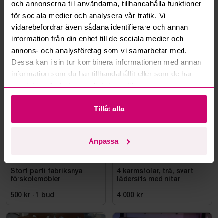
Kan ni frakta mina vunna objekt?
och annonserna till användarna, tillhandahålla funktioner
för sociala medier och analysera vår trafik. Vi
Läs fler frågor och svar
vidarebefordrar även sådana identifierare och annan
information från din enhet till de sociala medier och
annons- och analysföretag som vi samarbetar med.
Dessa kan i sin tur kombinera informationen med annan
Mer från samma kategori
information som du har tillhandahållit eller som de har
samlat in när du har använt deras tjänster.
Tillåt alla
Anpassa
Kävlinge
4d 17h
Nacka
4d 18h
Stort parti fabriksnya
4 karmstolar, trä, svart
förskolemöbler
lädersits med nitar
500 kr
·
1
bud
4 000 kr