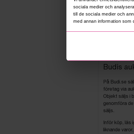
sociala medier och analysera 
till de sociala medier och a
med annan information som du 
Budis auk
På Budi.se säl
företag via auk
Objekt säljs i 
genomföra det
säljs.
Inför köp, läs
liknande varor