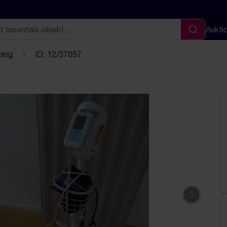
Aukti
Sök
ning
ID: 12/37057
Nästa