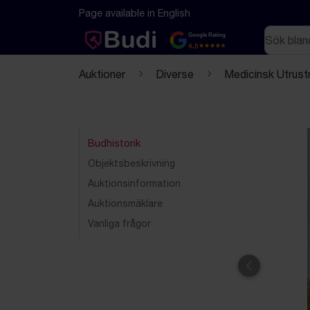
Hoppa till innehåll
Textbaserad (markdown) version av denna sida
Page available in English
Sök
Google Rating
4.5
Auktioner
Diverse
Medicinsk Utrust
Budhistorik
Objektsbeskrivning
Auktionsinformation
Auktionsmäklare
Vanliga frågor
Föregående