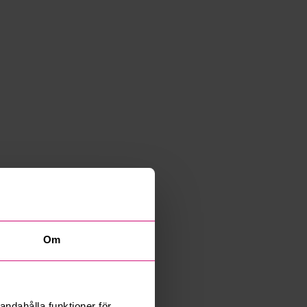
Om
andahålla funktioner för