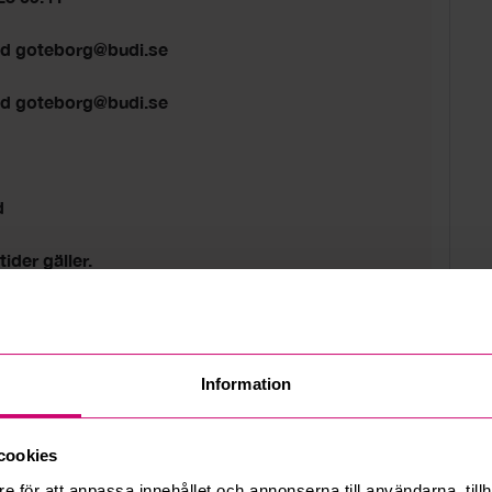
ed goteborg@budi.se
ed goteborg@budi.se
d
tider gäller.
Information
cookies
e för att anpassa innehållet och annonserna till användarna, tillh