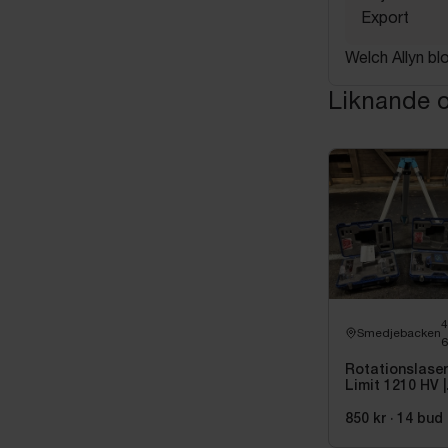
Export
Welch Allyn bl
Liknande o
Smedjebacken
6
Rotationslaser
Limit 1210 HV |
Komplett Paket
Stativ |
850 kr
·
14
bud