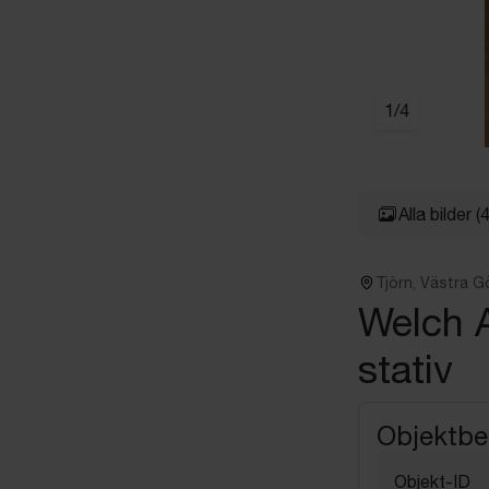
1
/
4
Alla bilder
(4
Tjörn, Västra G
Welch A
stativ
Objektbe
Objekt-ID