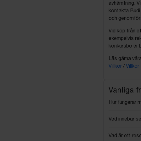
avhämtning. Vi
kontakta Budi 
och genomföra 
Vid köp från et
exempelvis rek
konkursbo är b
Läs gärna våra 
Villkor
/
Villkor
Vanliga f
Hur fungerar 
Vad innebär se
Vad är ett res