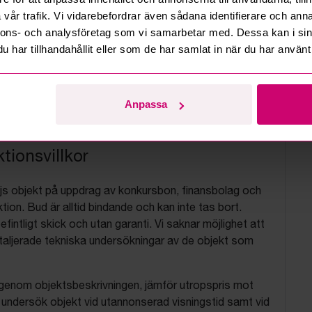
vår trafik. Vi vidarebefordrar även sådana identifierare och anna
nnons- och analysföretag som vi samarbetar med. Dessa kan i sin
har tillhandahållit eller som de har samlat in när du har använt 
Anpassa
tionsvillkor
js objekt på uppdrag av konkursbon, finansbolag och
tion. Bud är alltid bindande och kan inte tas bort.
befintligt skick och utan garanti. Vi saknar möjlighet att
aljerade tekniska undersökningar av de objekt som
 igenom objektsbeskrivningen, jämför utropspris mot
, undersök objekt vid utannonserad visningstid samt vid