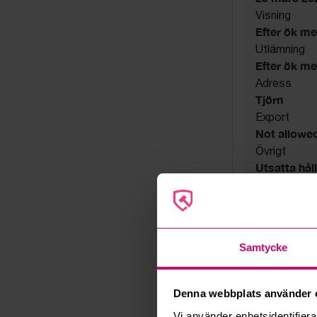
Visning
Efter ök m
Utlämning
Efter ök m
Adress
Tjörn
Export
Not allowe
Övrigt
Utsatta håll
Säljare
Konkursbo
Samtycke
Denna webbplats använder 
Vi använder enhetsidentifierar