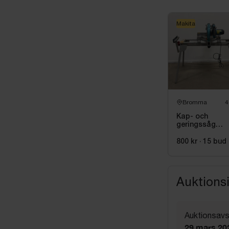
Makita
Bromma
4
Kap- och
geringssåg
Makita, LS081
inkl. stativ me
800 kr
·
15
bud
sidostöd Bosc
GTA 2600
Auktions
Auktionsavs
29 mars 20