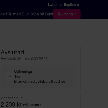
×
Switch to English
oner
Sälj med Budi
Köpa på Budi
Logga in
Logga in
Avslutad
Avslutad:
29 mars 2023 09:41
Utlämning:
Tjörn
Efter ök med goteborg@budi.se
Vinnande bud
2 200 kr
(exkl. moms)