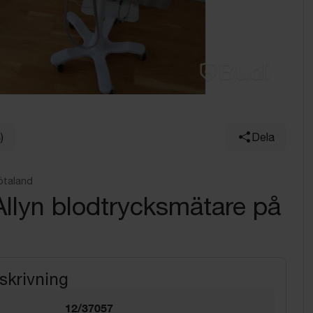
)
Dela
ötaland
llyn blodtrycksmätare på
skrivning
12/37057