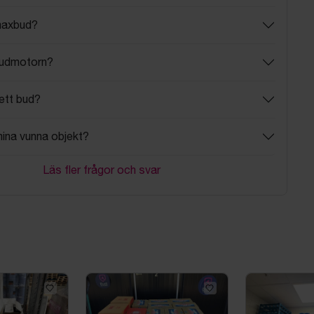
maxbud?
budmotorn?
ett bud?
mina vunna objekt?
Läs fler frågor och svar