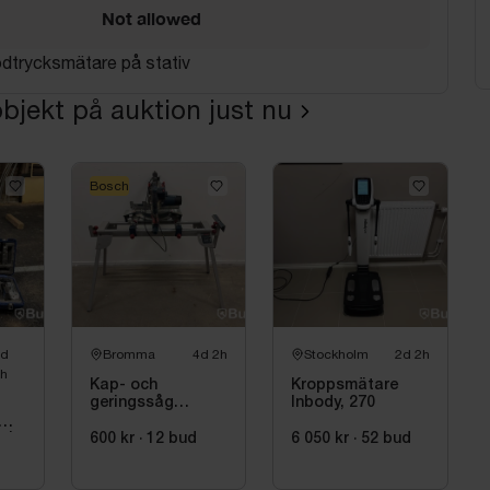
Not allowed
odtrycksmätare på stativ
bjekt på auktion just nu
Bosch
4d
Bromma
4d 2h
Stockholm
2d 2h
h
Kap- och
Kroppsmätare
geringssåg
Inbody, 270
Bosch, GCM 8
SJL inkl. stativ
600 kr
·
12
bud
6 050 kr
·
52
bud
 |
Bosch, GTA 2600