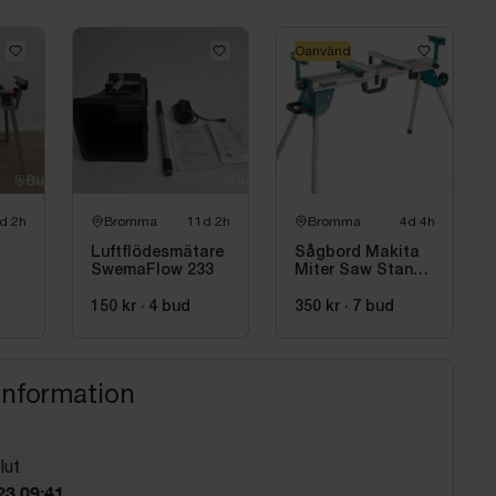
Oanvänd
d 2h
Bromma
11d 2h
Bromma
4d 4h
Luftflödesmätare
Sågbord Makita
SwemaFlow 233
Miter Saw Stand
5FL
WST06
d
150 kr
·
4
bud
350 kr
·
7
bud
h,
information
lut
23 09:41