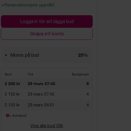
Reservationspris uppnått
Logga in för att lägga bud
Skapa ett konto
25%
Moms på bud
Bud
Tid
Budgivare
2 200 kr
29 mars 07:45
6
2 150 kr
29 mars 07:45
4
2 150 kr
29 mars 04:01
4
= Autobud
Visa alla bud (
28
)