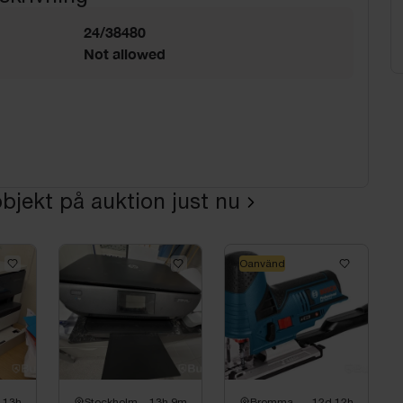
24/38480
Not allowed
bjekt på auktion just nu
Oanvänd
 13h
Stockholm
13h 9m
Bromma
12d 12h