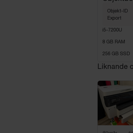
Objekt-ID
Export
i5-7200U
8 GB RAM
256 GB SSD
Liknande o
Tranås
6d