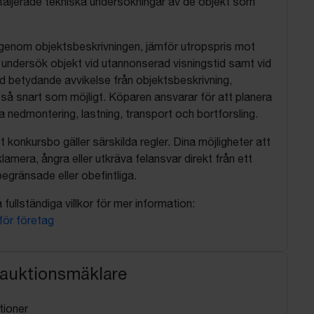
aljerade tekniska undersökningar av de objekt som
 igenom objektsbeskrivningen, jämför utropspris mot
, undersök objekt vid utannonserad visningstid samt vid
d betydande avvikelse från objektsbeskrivning,
så snart som möjligt. Köparen ansvarar för att planera
nedmontering, lastning, transport och bortforsling.
t konkursbo gäller särskilda regler. Dina möjligheter att
lamera, ångra eller utkräva felansvar direkt från ett
egränsade eller obefintliga.
fullständiga villkor för mer information:
 för företag
 auktionsmäklare
tioner