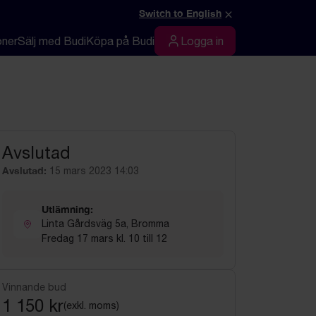
×
Switch to English
oner
Sälj med Budi
Köpa på Budi
Logga in
Logga in
Avslutad
Avslutad:
15 mars 2023 14:03
Utlämning:
Linta Gårdsväg 5a, Bromma
Fredag 17 mars kl. 10 till 12
Vinnande bud
1 150 kr
(exkl. moms)