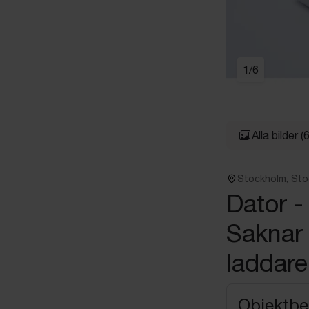
1
/
6
Alla bilder
(6
Stockholm, St
Dator 
Saknar
laddar
Objektbe