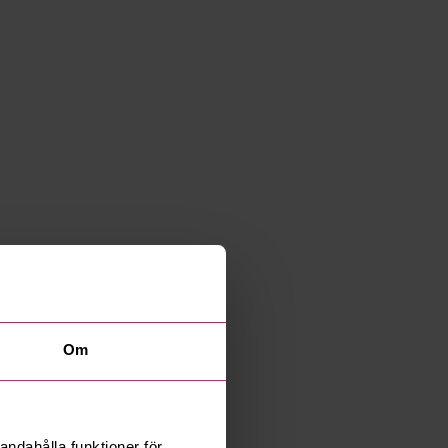
Om
andahålla funktioner för