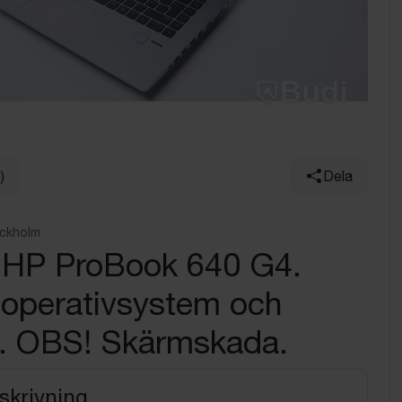
)
Dela
ockholm
- HP ProBook 640 G4.
 operativsystem och
e. OBS! Skärmskada.
skrivning