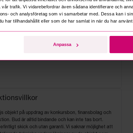
vår trafik. Vi vidarebefordrar även sådana identifierare och anna
nnons- och analysföretag som vi samarbetar med. Dessa kan i sin
har tillhandahållit eller som de har samlat in när du har använt 
Anpassa
tionsvillkor
js objekt på uppdrag av konkursbon, finansbolag och
tion. Bud är alltid bindande och kan inte tas bort.
befintligt skick och utan garanti. Vi saknar möjlighet att