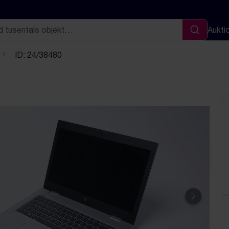
Aukti
Sök
ID: 24/38480
Nästa