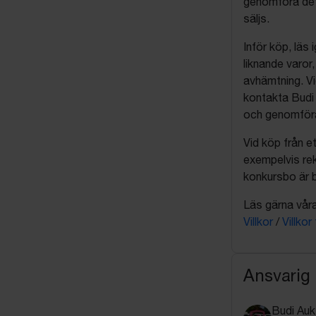
genomföra det
säljs.
Inför köp, läs
liknande varor
avhämtning. Vi
kontakta Budi 
och genomföra 
Vid köp från et
exempelvis rek
konkursbo är b
Läs gärna våra 
Villkor
/
Villkor
Ansvarig
Budi Auk