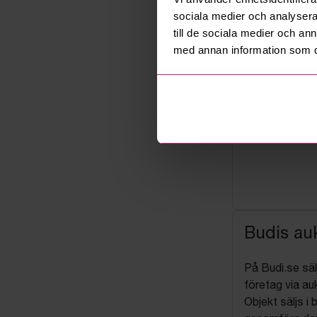
sociala medier och analysera 
till de sociala medier och a
med annan information som du 
Budis auk
På Budi.se säl
företag via auk
Objekt säljs i 