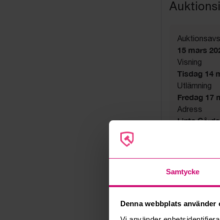
Auktions
Auktionsavs
15 mars 20
Visning
Tisdag 14 ma
Utlämning
Fredag 17 ma
Adress
Linta Gård
Export
Not allowe
Övrigt
Utsatta håll
Samtycke
Säljare
Konkursbo
Denna webbplats använder 
Vi använder enhetsidentifierar