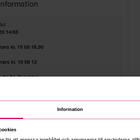
information
lut
23 14:03
rs kl. 15 till 16.30
rs kl. 10 till 12
sväg 5a, Bromma
d
tider gäller.
Information
cookies
e för att anpassa innehållet och annonserna till användarna, tillh