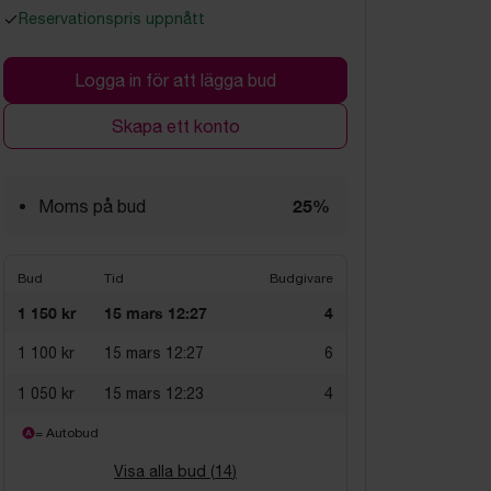
Reservationspris uppnått
Logga in för att lägga bud
Skapa ett konto
25%
Moms på bud
Bud
Tid
Budgivare
1 150 kr
15 mars 12:27
4
1 100 kr
15 mars 12:27
6
1 050 kr
15 mars 12:23
4
= Autobud
Visa alla bud (
14
)