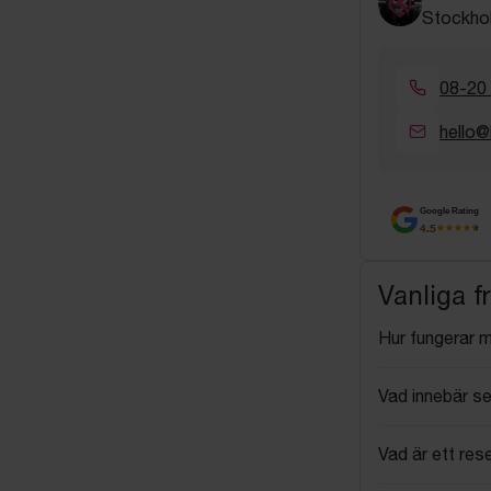
Stockho
08-20
hello@
Google Rating
4.5
Vanliga f
Hur fungerar 
Vad innebär se
Vad är ett res