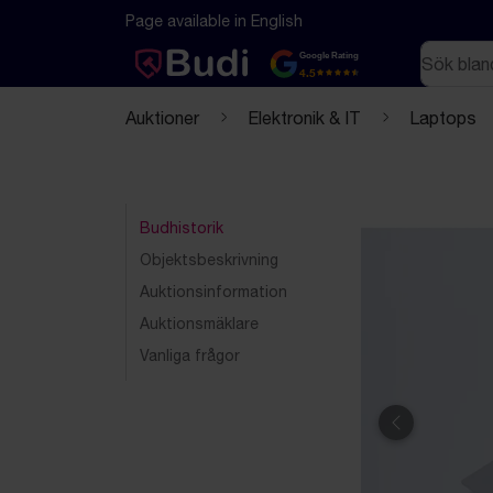
Hoppa till innehåll
Textbaserad (markdown) version av denna sida
Page available in English
Sök
Google Rating
4.5
Auktioner
Elektronik & IT
Laptops
Budhistorik
Objektsbeskrivning
Auktionsinformation
Auktionsmäklare
Vanliga frågor
Föregående