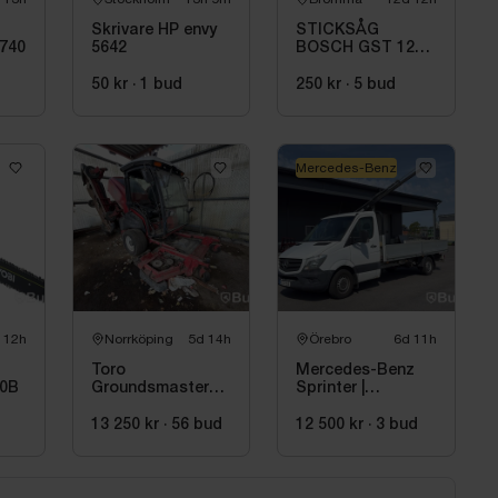
Skrivare HP envy
STICKSÅG
7740
5642
BOSCH GST 12V-
70 UTAN BATTERI
OCH LADDARE
50 kr
·
1
bud
250 kr
·
5
bud
Mercedes-Benz
 12h
Norrköping
5d 14h
Örebro
6d 11h
Toro
Mercedes-Benz
0B
Groundsmaster
Sprinter |
5910 gräsklippare
Teleskopkran
Hiab 013T | 2015
13 250 kr
·
56
bud
12 500 kr
·
3
bud