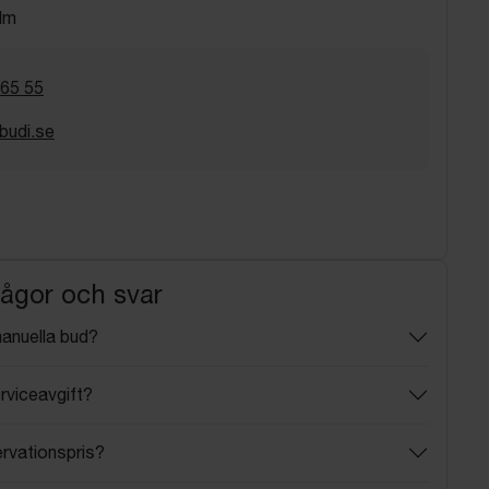
lm
 65 55
budi.se
rågor och svar
manuella bud?
rviceavgift?
ervationspris?