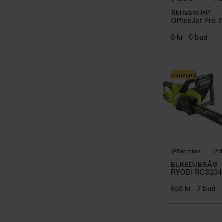
Skrivare HP
OfficeJet Pro 
0 kr
·
0
bud
Oanvänd
Bromma
12d
ELKEDJESÅG
RYOBI RCS234
650 kr
·
7
bud