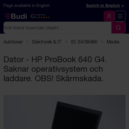
Hoppa till innehåll
×
Page available in English
Switch to English
Google Rating
4.5
Logga in
Sök
Sök
Auktioner
Elektronik & IT
ID: 24/38480
Media
Dator - HP ProBook 640 G4.
Saknar operativsystem och
laddare. OBS! Skärmskada.