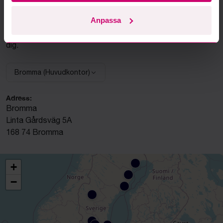
Vi finns där du finns
Anpassa
Vi har kontor, servicecenter och uppställningsplatser i hela
Sverige för att kunna hjälpa dig snabbt – var du än befinner
dig.
Bromma (Huvudkontor)
Välj anläggning:
Adress:
Bromma
Linta Gårdsväg 5A
168 74 Bromma
+
−