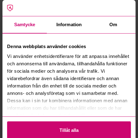
Ansvarig auktionsmäklare
Samtycke
Information
Om
Budi Auktioner
Stockholm
Denna webbplats använder cookies
Vi använder enhetsidentifierare för att anpassa innehållet
08-20 65 55
och annonserna till användarna, tillhandahålla funktioner
för sociala medier och analysera vår trafik. Vi
hello@budi.se
vidarebefordrar även sådana identifierare och annan
information från din enhet till de sociala medier och
annons- och analysföretag som vi samarbetar med.
Google Rating
4.5
Dessa kan i sin tur kombinera informationen med annan
information som du har tillhandahållit eller som de har
samlat in när du har använt deras tjänster.
Tillåt alla