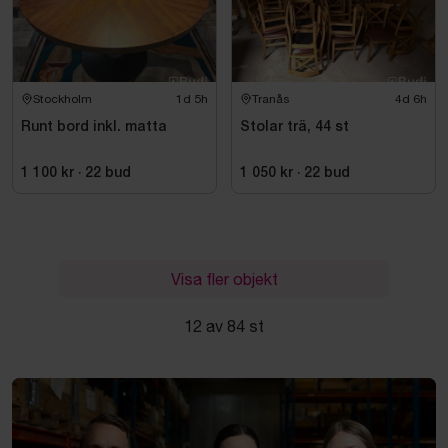
Stockholm
1d 5h
Tranås
4d 6h
Runt bord inkl. matta
Stolar trä, 44 st
1 100 kr
·
22
bud
1 050 kr
·
22
bud
Visa fler objekt
12 av 84 st