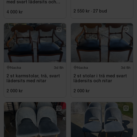
med svart lädersits och
nitar
2 550 kr
·
27
bud
4 000 kr
Nacka
3d 8h
Nacka
3d 8h
2 st karmstolar, trä, svart
2 st stolar i trä med svart
lädersits med nitar
lädersits och nitar
2 000 kr
2 000 kr