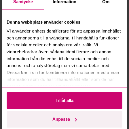
Samtycke
Information
Om
Vad innebär serviceavgift?
Vad är ett reservationspris?
Denna webbplats använder cookies
Vi använder enhetsidentifierare för att anpassa innehållet
Hur fungerar maxbud?
och annonserna till användarna, tillhandahålla funktioner
för sociala medier och analysera vår trafik. Vi
Hur fungerar budmotorn?
vidarebefordrar även sådana identifierare och annan
information från din enhet till de sociala medier och
Kan jag ångra ett bud?
annons- och analysföretag som vi samarbetar med.
Dessa kan i sin tur kombinera informationen med annan
information som du har tillhandahållit eller som de har
Kan ni frakta mina vunna objekt?
samlat in när du har använt deras tjänster.
Läs fler frågor och svar
Tillåt alla
Mer från samma kategori
Anpassa