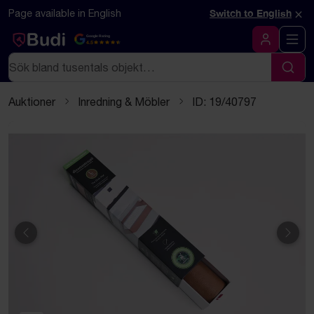
Hoppa till innehåll
Textbaserad (markdown) version av denna sida
×
Page available in English
Switch to English
Google Rating
4.5
Logga in
Sök
Sök
Auktioner
Inredning & Möbler
ID: 19/40797
Föregående
Näst