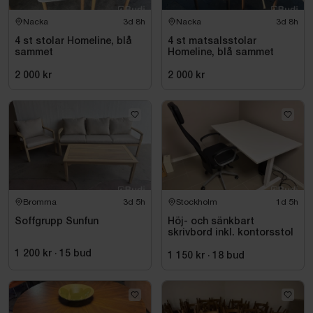
Nacka
3d 8h
Nacka
3d 8h
4 st stolar Homeline, blå
4 st matsalsstolar
sammet
Homeline, blå sammet
2 000 kr
2 000 kr
Bromma
3d 5h
Stockholm
1d 5h
Soffgrupp Sunfun
Höj- och sänkbart
skrivbord inkl. kontorsstol
1 200 kr
·
15
bud
1 150 kr
·
18
bud