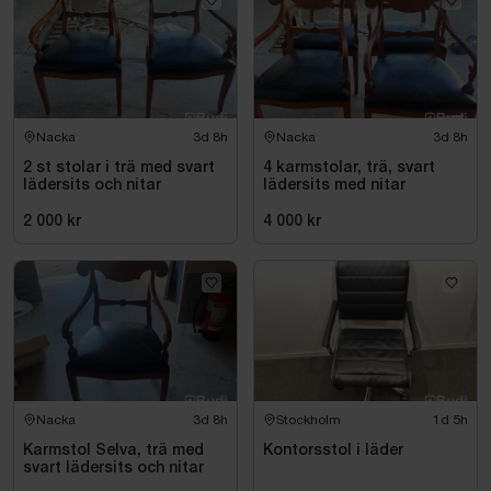
burnished to combat wear & tear. Designed in
Denmark by a Climate Positive Company, protect your
'stuff' and the planet with this eco-friendly home
office accessory.
Nacka
3d 8h
Nacka
3d 8h
https://www.dbramante1928.com/en/products/copenhage
2 st stolar i trä med svart
4 karmstolar, trä, svart
--desk-mat---large---tan
lädersits och nitar
lädersits med nitar
2 000 kr
4 000 kr
Nacka
3d 8h
Stockholm
1d 5h
Karmstol Selva, trä med
Kontorsstol i läder
svart lädersits och nitar