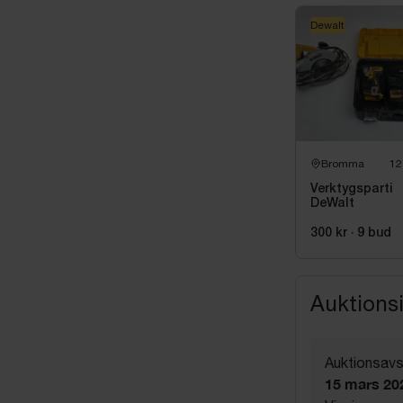
Dewalt
Bromma
12
Verktygsparti
DeWalt
300 kr
·
9
bud
Auktions
Auktionsavs
15 mars 20