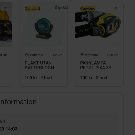
Oanvänd
Oanvänd
d 4h
Bromma
12d 4h
Bromma
12d 3h
FLÄKT UTAN
PANNLAMPA
BATTERI OCH
PETZL PIXA 3R,
LADDARE,
LADDBAR IP67
MAKITA DCF102Z
ATEX ZON 2
100 kr
·
2
bud
100 kr
·
2
bud
information
lut
23 14:03