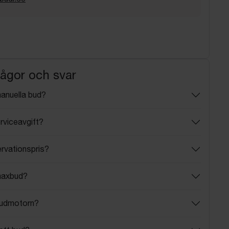
rågor och svar
manuella bud?
rviceavgift?
ervationspris?
maxbud?
budmotorn?