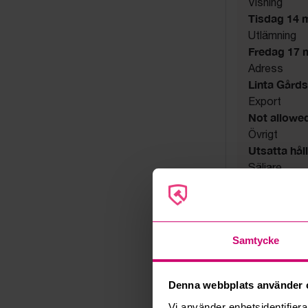
Visning
Tisdag 14 ma
Utlämning
Fredag 17 ma
Adress
Linta Gård
Export
Not allowe
Övrigt
Utsatta håll
Säljare
Konkursbo
Samtycke
Denna webbplats använder 
Vi använder enhetsidentifierar