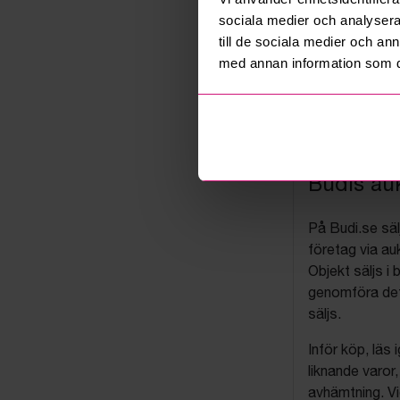
sociala medier och analysera 
till de sociala medier och a
med annan information som du 
Budis auk
På Budi.se säl
företag via auk
Objekt säljs i 
genomföra det
säljs.
Inför köp, läs
liknande varor
avhämtning. Vi