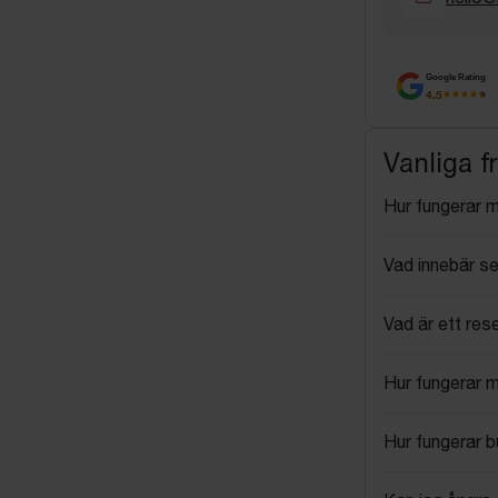
Google Rating
4.5
Vanliga f
Hur fungerar 
Vad innebär se
Vad är ett res
Hur fungerar 
Hur fungerar 