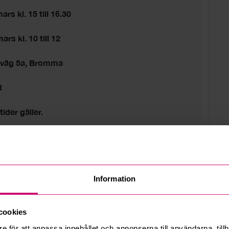
rs kl. 15 till 16.30
rs kl. 10 till 12
sväg 5a, Bromma
d
tider gäller.
Information
cookies
e för att anpassa innehållet och annonserna till användarna, tillh