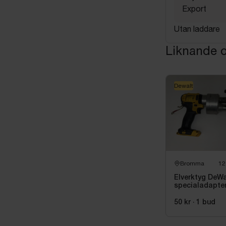
Export
Utan laddare
Liknande o
Dewalt
Bromma
12
Elverktyg DeWa
specialadapte
50 kr
·
1
bud