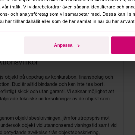
vår trafik. Vi vidarebefordrar även sådana identifierare och anna
nnons- och analysföretag som vi samarbetar med. Dessa kan i sin
har tillhandahållit eller som de har samlat in när du har använt 
Anpassa
tionsvillkor
js objekt på uppdrag av konkursbon, finansbolag och
tion. Bud är alltid bindande och kan inte tas bort.
befintligt skick och utan garanti. Vi saknar möjlighet att
aljerade tekniska undersökningar av de objekt som
 igenom objektsbeskrivningen, jämför utropspris mot
, undersök objekt vid utannonserad visningstid samt vid
d betydande avvikelse från objektsbeskrivning,