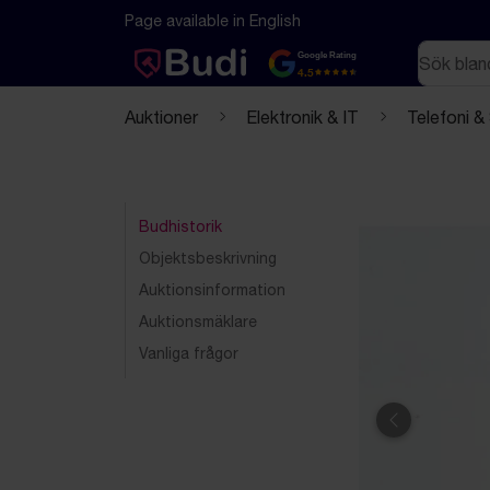
Hoppa till innehåll
Textbaserad (markdown) version av denna sida
Page available in English
Sök
Google Rating
4.5
Auktioner
Elektronik & IT
Telefoni &
Budhistorik
Objektsbeskrivning
Auktionsinformation
Auktionsmäklare
Vanliga frågor
Föregående