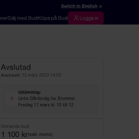
×
Switch to English
oner
Sälj med Budi
Köpa på Budi
Logga in
Logga in
Avslutad
Avslutad:
15 mars 2023 14:03
Utlämning:
Linta Gårdsväg 5a, Bromma
Fredag 17 mars kl. 10 till 12
Vinnande bud
1 100 kr
(exkl. moms)