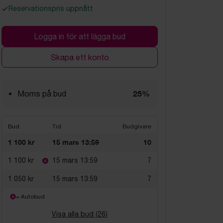
Reservationspris uppnått
Logga in för att lägga bud
Skapa ett konto
25%
Moms på bud
Bud
Tid
Budgivare
1 100 kr
15 mars 13:59
10
1 100 kr
15 mars 13:59
7
1 050 kr
15 mars 13:59
7
= Autobud
Visa alla bud (
26
)