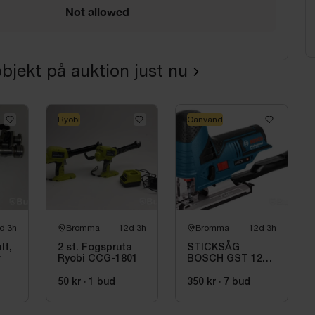
Not allowed
bjekt på auktion just nu
Ryobi
Oanvänd
d 3h
Bromma
12d 3h
Bromma
12d 3h
lt,
2 st. Fogspruta
STICKSÅG
r
Ryobi CCG-1801
BOSCH GST 12V-
70 UTAN BATTERI
OCH LADDARE
50 kr
·
1
bud
350 kr
·
7
bud