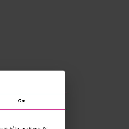
Om
andahålla funktioner för