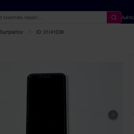
Aukti
Sök
 Surfplattor
ID: 31/41038
Nästa