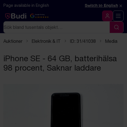
Hoppa till innehåll
×
Page available in English
Switch to English
Google Rating
4.5
Logga in
Sök
Sök
Auktioner
Elektronik & IT
ID: 31/41038
Media
iPhone SE - 64 GB, batterihälsa
98 procent, Saknar laddare