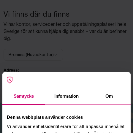
Vi finns där du finns
Vi har kontor, servicecenter och uppställningsplatser i hela
Sverige för att kunna hjälpa dig snabbt – var du än befinner
dig.
Bromma (Huvudkontor)
Välj anläggning:
Adress:
Bromma
Linta Gårdsväg 5A
168 74 Bromma
Samtycke
Information
Om
+
Denna webbplats använder cookies
−
Vi använder enhetsidentifierare för att anpassa innehållet