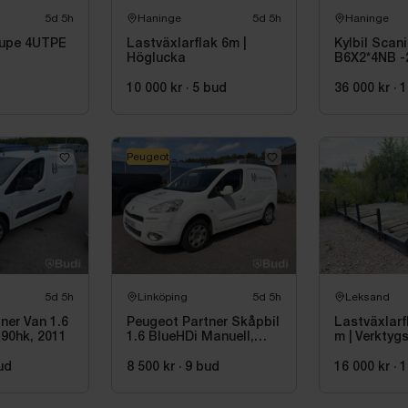
5d 5h
Haninge
5d 5h
Haninge
aupe 4UTPE
Lastväxlarflak 6m |
Kylbil Scan
Höglucka
B6X2*4NB -2
objekt
Hultsteins
10 000 kr
·
5
bud
36 000 kr
·
1
Peugeot
5d 5h
Linköping
5d 5h
Leksand
ner Van 1.6
Peugeot Partner Skåpbil
Lastväxlarfl
 90hk, 2011
1.6 BlueHDi Manuell,
m | Verktyg
75hk, 2014
ud
8 500 kr
·
9
bud
16 000 kr
·
1