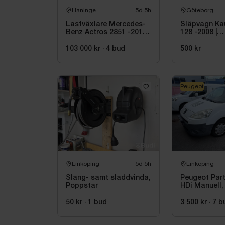
Haninge
5d 5h
Göteborg
Lastväxlare Mercedes-
Släpvagn K
Benz Actros 2851 -2018 |
128 -2008 |
JOAB 20 ton
Reparations
103 000 kr
·
4
bud
500 kr
Peugeot
Linköping
5d 5h
Linköping
Slang- samt sladdvinda,
Peugeot Part
Poppstar
HDi Manuell,
50 kr
·
1
bud
3 500 kr
·
7
b