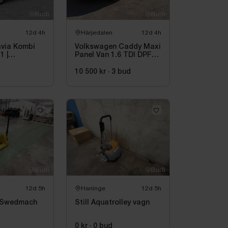
12d 4h
Härjedalen
12d 4h
via Kombi
Volkswagen Caddy Maxi
1 |
Panel Van 1.6 TDI DPF
DSG Sekventiell, 102hk,
2015
10 500 kr
·
3
bud
12d 5h
Haninge
12d 5h
n Swedmach
Still Aquatrolley vagn
0 kr
·
0
bud