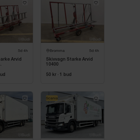
5d 4h
Bromma
5d 4h
arke Arvid
Skivvagn Starke Arvid
10400
ege Wibe
US D60 CF
ud
50 kr
·
1
bud
Scania