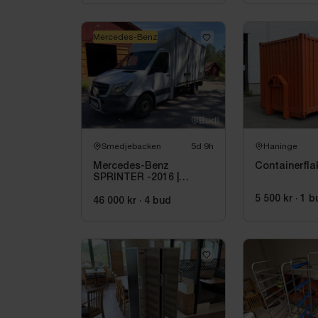
Mercedes-Benz
Smedjebacken
5d 9h
Haninge
Mercedes-Benz
Containerfla
SPRINTER -2016 |
DIESEL
5 500 kr
·
1
b
46 000 kr
·
4
bud