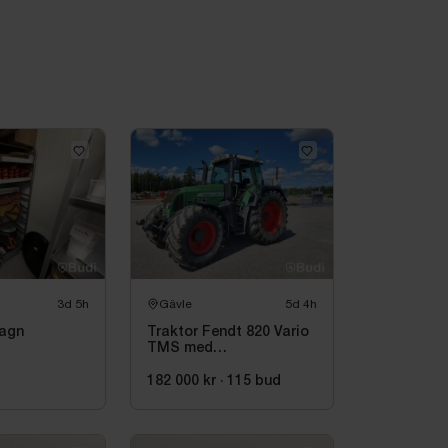
3d 5h
Gävle
5d 4h
vagn
Traktor Fendt 820 Vario
TMS med
dubbelmontage - 2009
d
182 000 kr
·
115
bud