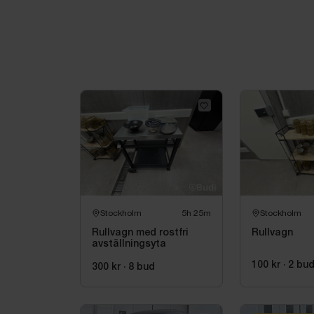
Stockholm
5h 25m
Stockholm
Rullvagn med rostfri
Rullvagn
avställningsyta
100 kr
·
2
bu
300 kr
·
8
bud