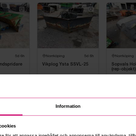
5d 6h
Norrköping
5d 6h
Norrköping
ndspridare
Vikplog Ysta SSVL-25
Sopvals Ho
(rep-objekt)
1 500 kr
·
3
bud
bud
1 000 kr
·
2
Volkswagen
Volkswagen
Information
cookies
e för att anpassa innehållet och annonserna till användarna, tillh