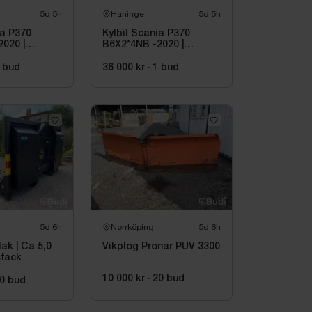
5d 5h
Haninge
5d 5h
ia P370
Kylbil Scania P370
020 |
B6X2*4NB -2020 |
Hultsteins
bud
36 000 kr
·
1
bud
5d 6h
Norrköping
5d 6h
ak | Ca 5,0
Vikplog Pronar PUV 3300
sfack
10 000 kr
·
20
bud
0
bud