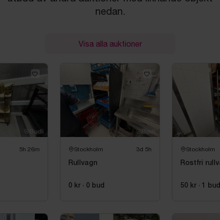
nedan.
Visa alla auktioner
5h 26m
Stockholm
3d 5h
Stockholm
Rullvagn
Rostfri rull
d
0 kr
·
0
bud
50 kr
·
1
bu