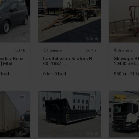
z
5d 4h
Haninge
5d 4h
Bromma
cedes-Benz
Lastbilssläp Kilafors R
Skivvagn St
| Elbil
60 -1987 |
10400 inkl.
Reparationsobjekt
utskjutsst
ladders, W
bud
0 kr
·
0
bud
950 kr
·
11
b
Scania