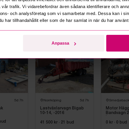
vår trafik. Vi vidarebefordrar även sådana identifierare och anna
5d 6h
Norrköping
5d 6h
Norrköping
nnons- och analysföretag som vi samarbetar med. Dessa kan i sin
har tillhandahållit eller som de har samlat in när du har använt 
Caddy 1.6
Volkswagen Transporter
Volkswagen
 -2010
T4 2.5 TDI (88hk) -2003
TDI Skåp (1
ud
2 500 kr
·
4
bud
10 000 kr
·
9
Anpassa
Ford
5d 7h
Norrköping
5d 7h
Smedjebac
ak
Lastväxlarvagn Bigab
Motor Hägg
10-14, -2016
Bandvagn 2
| Ford 2.8 V
bud
Automat | 2
41 500 kr
·
21
bud
0 kr
·
0
bud