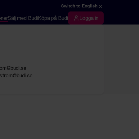
×
Switch to English
oner
Sälj med Budi
Köpa på Budi
Logga in
Logga in
trom@budi.se
gstrom@budi.se
t