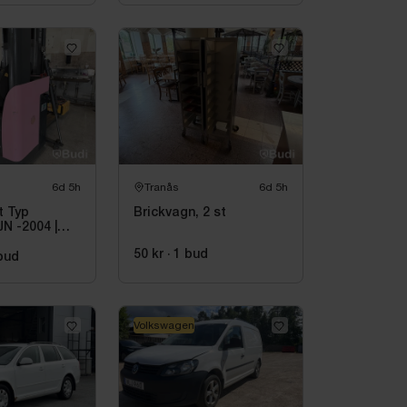
6d 5h
Tranås
6d 5h
t Typ
Brickvagn, 2 st
N -2004 |
e
50 kr
·
1
bud
bud
Volkswagen