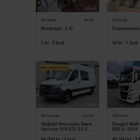
Tranås
6d 5h
Tranås
Brickvagn, 2 st
Diskbacksva
0 kr
·
0
bud
50 kr
·
1
bud
Mercedes-Benz
Haninge
12d 5h
Malmö
Skåpbil Mercedes-Benz
Dragbil MAN
Sprinter 419 CDI 3.0 V6
6X2-2 -2016
-2021 | C1-kort
66 000 kr
·
2
bud
80 500 kr
·
3