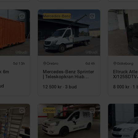
Mercedes-Benz
5d 13h
Örebro
6d 4h
Göteborg
k 6m
Mercedes-Benz Sprinter
Eltruck Atle
| Teleskopkran Hiab
X/125SDTVJ
013T | 2015
Sittstaplar
ud
12 500 kr
·
3
bud
8 000 kr
·
1
Citroën