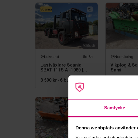
Scania
Leksand
5d 6h
Norrköping
Lastväxlare Scania
Vikplog & Sa
SBAT 111S A -1980 |
Sami
DIESEL
8 500 kr
·
6
bud
8 500 kr
·
13
Volkswagen
Samtycke
Denna webbplats använder 
Vi använder enhetsidentifierar