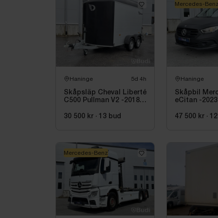
Mercedes-Ben
Haninge
5d 4h
Haninge
Skåpsläp Cheval Liberté
Skåpbil Mer
C500 Pullman V2 -2018 |
eCitan -2023 
Nybesiktigad
30 500 kr
·
13
bud
47 500 kr
·
12
Mercedes-Benz