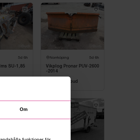
5d 6h
Norrköping
5d 6h
lms SU-1,85
Vikplog Pronar PUV-2600
-2014
bud
2 000 kr
·
4
bud
Objektet har utgått
Om
andahålla funktioner för