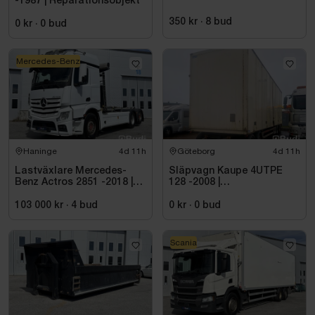
-1987 | Reparationsobjekt
350 kr
·
8
bud
0 kr
·
0
bud
Mercedes-Benz
Haninge
4d 11h
Göteborg
4d 11h
Lastväxlare Mercedes-
Släpvagn Kaupe 4UTPE
Benz Actros 2851 -2018 |
128 -2008 |
JOAB 20 ton
Reparationsobjekt
103 000 kr
·
4
bud
0 kr
·
0
bud
Scania