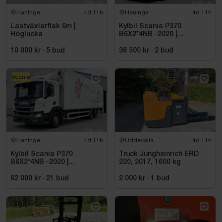
Haninge
4d 11h
Haninge
4d 11h
Lastväxlarflak 6m |
Kylbil Scania P370
Höglucka
B6X2*4NB -2020 |
Hultsteins
10 000 kr
·
5
bud
36 500 kr
·
2
bud
Scania
Haninge
4d 11h
Uddevalla
4d 11h
Kylbil Scania P370
Truck Jungheinrich ERD
B6X2*4NB -2020 |
220, 2017, 1600 kg
Hultsteins
62 000 kr
·
21
bud
2 000 kr
·
1
bud