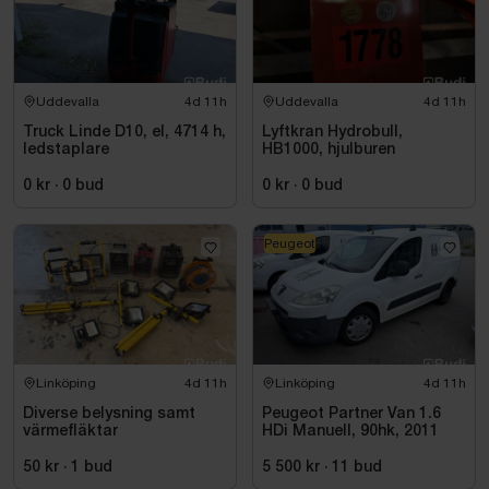
Uddevalla
4d 11h
Uddevalla
4d 11h
Truck Linde D10, el, 4714 h,
Lyftkran Hydrobull,
ledstaplare
HB1000, hjulburen
0 kr
·
0
bud
0 kr
·
0
bud
Peugeot
Linköping
4d 11h
Linköping
4d 11h
Diverse belysning samt
Peugeot Partner Van 1.6
värmefläktar
HDi Manuell, 90hk, 2011
50 kr
·
1
bud
5 500 kr
·
11
bud