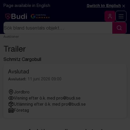
Hoppa till innehåll
Textbaserad (markdown) version av denna sida
×
Page available in English
Switch to English
Google Rating
4.5
Logga in
Sök
Sök
Auktioner
Trailer
Schmitz Cargobull
Avslutad
Avslutad:
11 juni 2026 09:00
Jordbro
Visning efter ö.k. med pro@budi.se
Utlämning efter ö.k. med pro@budi.se
Företag