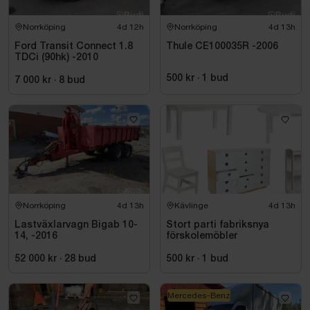
Norrköping
4d 12h
Norrköping
4d 13h
Ford Transit Connect 1.8
Thule CE100035R -2006
TDCi (90hk) -2010
500 kr
·
1
bud
7 000 kr
·
8
bud
Norrköping
4d 13h
Kävlinge
4d 13h
Lastväxlarvagn Bigab 10-
Stort parti fabriksnya
14, -2016
förskolemöbler
52 000 kr
·
28
bud
500 kr
·
1
bud
Mercedes-Benz