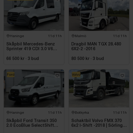
Haninge
11d 11h
Malmö
11d 11h
Skåpbil Mercedes-Benz
Dragbil MAN TGX 28.480
Sprinter 419 CDI 3.0 V6
6X2-2 -2016
-2021 | C1-kort
66 500 kr
·
3
bud
80 500 kr
·
3
bud
Ford
Volvo
Haninge
11d 11h
Botkyrka
11d 11h
Skåpbil Ford Transit 350
Schaktbil Volvo FMX 370
2.0 EcoBlue SelectShift
6x2 I-Shift -2018 | Sörling
-2021
Ilsbo