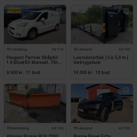
Peugeot
Linköping
4d 11h
Leksand
4d 12h
Peugeot Partner Skåpbil
Lastväxlarflak | Ca 5,0 m |
1.6 BlueHDi Manuell, 75hk,
Verktygsfack
2014
9 500 kr
·
11
bud
16 000 kr
·
10
bud
Norrköping
4d 12h
Leksand
4d 12h
Vikplog Pronar PUV 3300
Range Rover Fifty