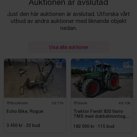
Auktionen är avslutad
Just den här auktionen är avslutad. Utforska vårt
utbud av andra auktioner med liknande objekt
nedan.
Visa alla auktioner
Stockholm
2d 11h
Gävle
4d 10h
Echo Bike, Rogue
Traktor Fendt 820 Vario
TMS med dubbelmontage
- 2009
3 450 kr
·
22
bud
182 000 kr
·
115
bud