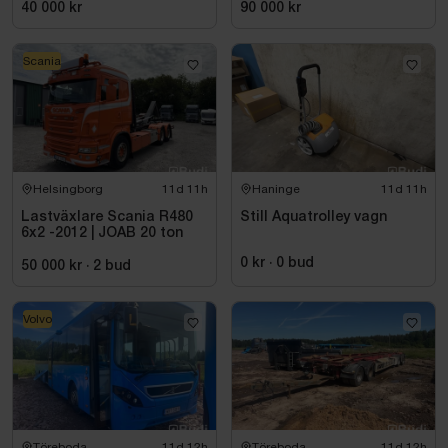
40 000 kr
90 000 kr
Scania
Helsingborg
11d 11h
Haninge
11d 11h
Lastväxlare Scania R480
Still Aquatrolley vagn
6x2 -2012 | JOAB 20 ton
0 kr
·
0
bud
50 000 kr
·
2
bud
Volvo
Töreboda
11d 12h
Töreboda
11d 12h