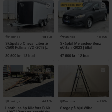
Mercedes-Benz
Haninge
4d 10h
Haninge
4d 10h
Skåpsläp Cheval Liberté
Skåpbil Mercedes-Benz
C500 Pullman V2 -2018 |
eCitan -2023 | Elbil
Nybesiktigad
30 500 kr
·
13
bud
47 500 kr
·
12
bud
Haninge
4d 10h
Bromma
4d 10h
Lastbilssläp Kilafors R 60
Stege på hjul Wibe