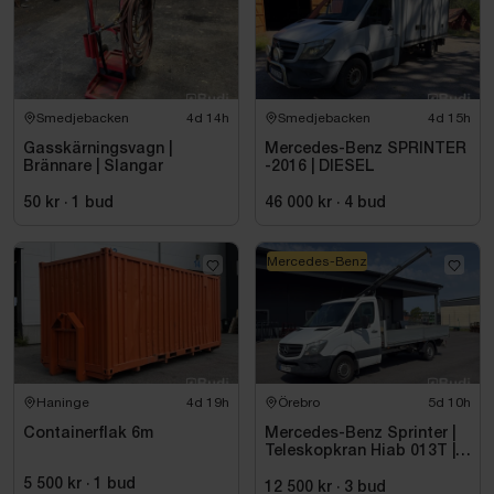
Smedjebacken
4d 14h
Smedjebacken
4d 15h
Gasskärningsvagn |
Mercedes-Benz SPRINTER
Brännare | Slangar
-2016 | DIESEL
50 kr
·
1
bud
46 000 kr
·
4
bud
Mercedes-Benz
Haninge
4d 19h
Örebro
5d 10h
Containerflak 6m
Mercedes-Benz Sprinter |
Teleskopkran Hiab 013T |
2015
5 500 kr
·
1
bud
12 500 kr
·
3
bud