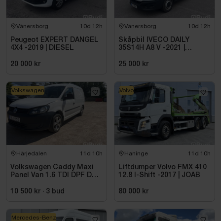
Vänersborg
10d 12h
Vänersborg
10d 12h
Peugeot EXPERT DANGEL
Skåpbil IVECO DAILY
4X4 -2019 | DIESEL
35S14H A8 V -2021 |
DIESEL
20 000 kr
25 000 kr
Volkswagen
Volvo
Härjedalen
11d 10h
Haninge
11d 10h
Volkswagen Caddy Maxi
Liftdumper Volvo FMX 410
Panel Van 1.6 TDI DPF DSG
12.8 I-Shift -2017 | JOAB
Sekventiell, 102hk, 2015
10 500 kr
·
3
bud
80 000 kr
Mercedes-Benz