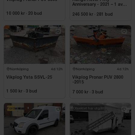
Anniversary - 2021 – 1 av
1970 – Autobiography –
10 000 kr
·
20
bud
Diesel – Fullutrustad
246 500 kr
·
281
bud
Norrköping
4d 12h
Norrköping
4d 12h
Vikplog Ysta SSVL-25
Vikplog Pronar PUV 2800
-2015
1 500 kr
·
3
bud
7 000 kr
·
3
bud
Ford
Objektet har utgått