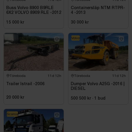
Buss Volvo 8900 B9RLE
Containersläp NTM RTPR-
6X2 VOLVO 8909 RLE -2012
4 -2013
15 000 kr
30 000 kr
Volvo
Töreboda
11d 12h
Töreboda
11d 12h
Trailer Istrail -2006
Dumper Volvo A25G -2016 |
DIESEL
20 000 kr
500 500 kr
·
1
bud
Scania