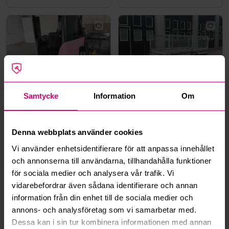
Göteborg
5d 11h
Karlstad
5d 11h
Samtycke
Information
Om
Eltruck Atlet Typ
Gallervagn Brenderup
X/125SDTVJN -2004 |
D1250 | 2024
Sittstaplare
8 000 kr
·
1
bud
0 kr
·
0
bud
Denna webbplats använder cookies
Vi använder enhetsidentifierare för att anpassa innehållet
och annonserna till användarna, tillhandahålla funktioner
för sociala medier och analysera vår trafik. Vi
vidarebefordrar även sådana identifierare och annan
information från din enhet till de sociala medier och
annons- och analysföretag som vi samarbetar med.
Dessa kan i sin tur kombinera informationen med annan
Tranås
5d 11h
Tranås
5d 11h