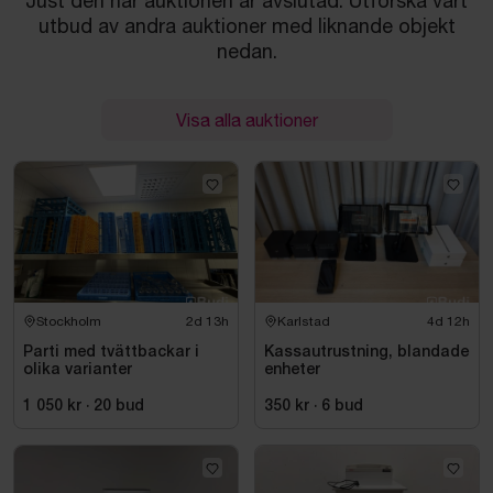
Just den här auktionen är avslutad. Utforska vårt
utbud av andra auktioner med liknande objekt
nedan.
Visa alla auktioner
Stockholm
2d 13h
Karlstad
4d 12h
Parti med tvättbackar i
Kassautrustning, blandade
olika varianter
enheter
1 050 kr
·
20
bud
350 kr
·
6
bud