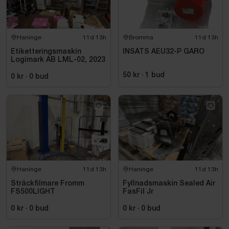
Haninge
11d 13h
Bromma
11d 13h
Etiketteringsmaskin
INSATS AEU32-P GARO
Logimark AB LML-02, 2023
50 kr
·
1
bud
0 kr
·
0
bud
Haninge
11d 13h
Haninge
11d 13h
Sträckfilmare Fromm
Fyllnadsmaskin Sealed Air
FS500LIGHT
FasFil Jr
0 kr
·
0
bud
0 kr
·
0
bud