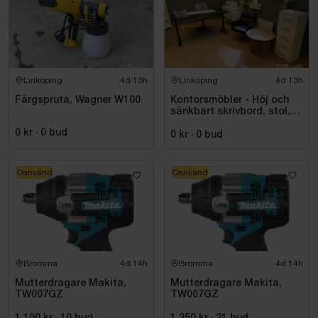
Linköping
4d 13h
Linköping
4d 13h
Färgspruta, Wagner W100
Kontorsmöbler - Höj och
sänkbart skrivbord, stol,
skrivare, hyllor m.m.
0 kr
·
0
bud
0 kr
·
0
bud
Oanvänd
Oanvänd
Bromma
4d 14h
Bromma
4d 14h
Mutterdragare Makita,
Mutterdragare Makita,
TW007GZ
TW007GZ