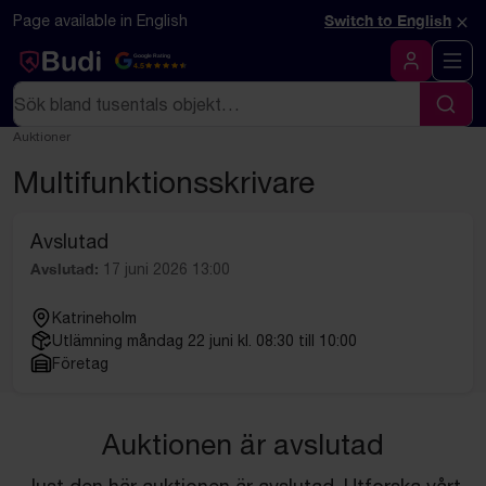
Hoppa till innehåll
Textbaserad (markdown) version av denna sida
×
Page available in English
Switch to English
Google Rating
4.5
Logga in
Sök
Sök
Auktioner
Multifunktionsskrivare
Avslutad
Avslutad:
17 juni 2026 13:00
Katrineholm
Utlämning måndag 22 juni kl. 08:30 till 10:00
Företag
Auktionen är avslutad