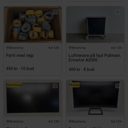
Bromma
4d 12h
Bromma
4d 12h
Parti med tejp
Luftrenare på hjul Pullman,
Ermator A2000.
450 kr
·
10
bud
400 kr
·
8
bud
Samsung
Philips
Bromma
4d 12h
Bromma
4d 12h