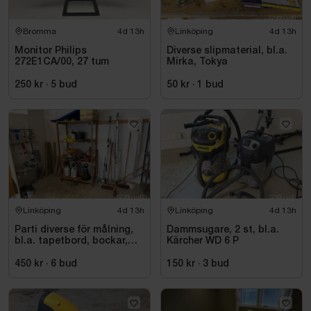
Bromma
4d 13h
Linköping
4d 13h
Monitor Philips
Diverse slipmaterial, bl.a.
272E1CA/00, 27 tum
Mirka, Tokya
250 kr
·
5
bud
50 kr
·
1
bud
Linköping
4d 13h
Linköping
4d 13h
Parti diverse för målning,
Dammsugare, 2 st, bl.a.
bl.a. tapetbord, bockar,
Kärcher WD 6 P
trycksprutor, diverse
redskap
450 kr
·
6
bud
150 kr
·
3
bud