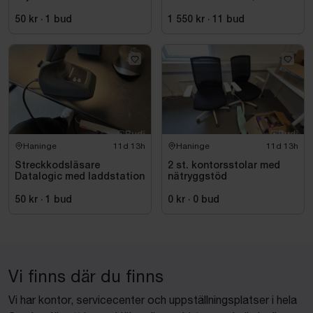
skrivbord och kontorsstol
50 kr
·
1
bud
1 550 kr
·
11
bud
Haninge
11d 13h
Haninge
11d 13h
Streckkodsläsare
2 st. kontorsstolar med
Datalogic med laddstation
nätryggstöd
50 kr
·
1
bud
0 kr
·
0
bud
Vi finns där du finns
Vi har kontor, servicecenter och uppställningsplatser i hela