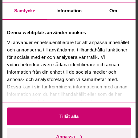
Samtycke
Information
Om
Denna webbplats använder cookies
Bromma
11d 12h
Bromma
11d 12h
Vi använder enhetsidentifierare för att anpassa innehållet
Vinkelslip och Sekatör
2 st. Mutterdragare Makita
och annonserna till användarna, tillhandahålla funktioner
Makita
TW0350
för sociala medier och analysera vår trafik. Vi
750 kr
·
10
bud
100 kr
·
2
bud
vidarebefordrar även sådana identifierare och annan
information från din enhet till de sociala medier och
annons- och analysföretag som vi samarbetar med.
Dessa kan i sin tur kombinera informationen med annan
information som du har tillhandahållit eller som de har
samlat in när du har använt deras tjänster.
Tillåt alla
Bromma
11d 13h
Bromma
11d 13h
Videoinspektionssystem/fiberskop
Industriell monitor,
från Exotek
portabelt kontrollskåp
Anpassa