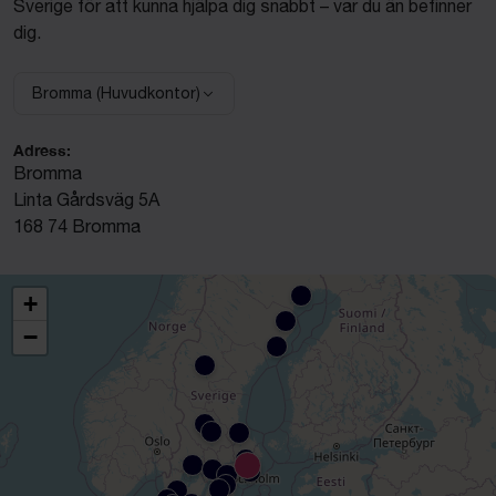
Sverige för att kunna hjälpa dig snabbt – var du än befinner
dig.
Bromma (Huvudkontor)
Välj anläggning:
Adress:
Bromma
Linta Gårdsväg 5A
168 74 Bromma
+
−