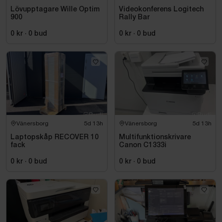
Lövupptagare Wille Optim
Videokonferens Logitech
900
Rally Bar
0 kr
·
0
bud
0 kr
·
0
bud
Vänersborg
5d 13h
Vänersborg
5d 13h
Laptopskåp RECOVER 10
Multifunktionskrivare
fack
Canon C1333i
0 kr
·
0
bud
0 kr
·
0
bud