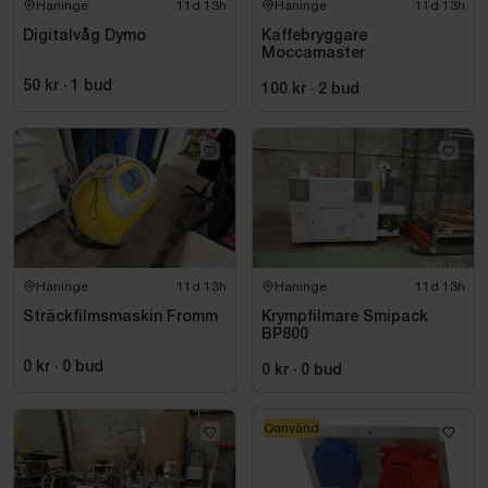
Haninge
11d 13h
Haninge
11d 13h
Digitalvåg Dymo
Kaffebryggare
Moccamaster
50 kr
·
1
bud
100 kr
·
2
bud
Haninge
11d 13h
Haninge
11d 13h
Sträckfilmsmaskin Fromm
Krympfilmare Smipack
BP800
0 kr
·
0
bud
0 kr
·
0
bud
Oanvänd