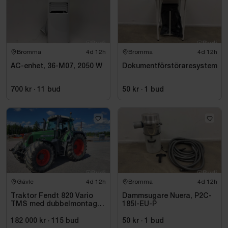
Bromma
4d 12h
Bromma
4d 12h
AC-enhet, 36-M07, 2050 W
Dokumentförstöraresystem
700 kr
·
11
bud
50 kr
·
1
bud
Gävle
4d 12h
Bromma
4d 12h
Traktor Fendt 820 Vario
Dammsugare Nuera, P2C-
TMS med dubbelmontage
185I-EU-P
- 2009
182 000 kr
·
115
bud
50 kr
·
1
bud