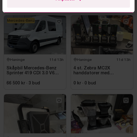
0 kr
·
0
bud
0 kr
·
0
bud
Mercedes-Benz
Haninge
11d 13h
Haninge
11d 13h
Skåpbil Mercedes-Benz
4 st. Zebra MC2X
Sprinter 419 CDI 3.0 V6
handdatorer med
-2021 | C1-kort
laddstation
66 500 kr
·
3
bud
0 kr
·
0
bud