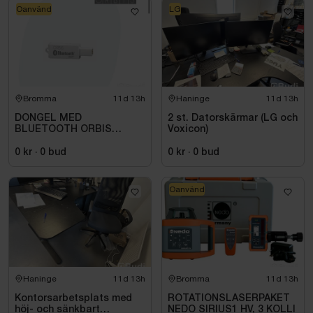
Oanvänd
LG
Bromma
11d 13h
Haninge
11d 13h
DONGEL MED
2 st. Datorskärmar (LG och
BLUETOOTH ORBIS
Voxicon)
709971
0 kr
·
0
bud
0 kr
·
0
bud
Oanvänd
Haninge
11d 13h
Bromma
11d 13h
Kontorsarbetsplats med
ROTATIONSLASERPAKET
höj- och sänkbart
NEDO SIRIUS1 HV, 3 KOLLI