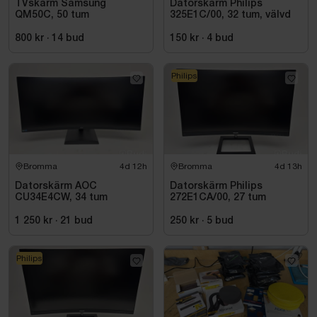
TVskärm Samsung
Datorskärm Philips
QM50C, 50 tum
325E1C/00, 32 tum, välvd
800 kr
·
14
bud
150 kr
·
4
bud
Philips
Bromma
4d 12h
Bromma
4d 13h
Datorskärm AOC
Datorskärm Philips
CU34E4CW, 34 tum
272E1CA/00, 27 tum
1 250 kr
·
21
bud
250 kr
·
5
bud
Philips