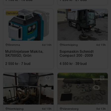
1 100 kr
·
10
bud
1 250 kr
·
21
bud
Oanvänd
Bromma
4d 14h
Norrköping
4d 15h
Multilinjelaser Makita,
Sopmaskin Schmidt
SK700GD, Grön
Compact 200 -2009
2 550 kr
·
7
bud
4 550 kr
·
39
bud
Norrköping
4d 15h
Vänersborg
5d 13h