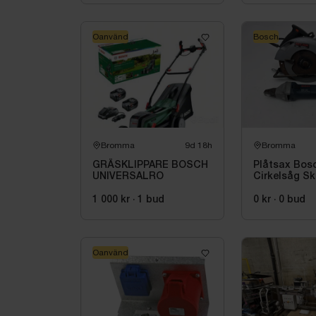
Oanvänd
Bosch
Bromma
9d 18h
Bromma
GRÄSKLIPPARE BOSCH
Plåtsax Bos
UNIVERSALRO
Cirkelsåg Sk
1 000 kr
·
1
bud
0 kr
·
0
bud
Oanvänd