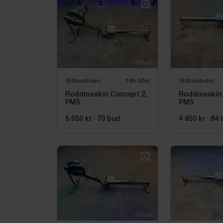
Stockholm
18h 55m
Stockholm
Roddmaskin Concept 2,
Roddmaskin 
PM5
PM5
5 050 kr
·
70
bud
4 850 kr
·
84