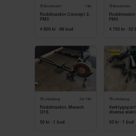
Stockholm
19h
Stockholm
Roddmaskin Concept 2,
Roddmaskin 
PM5
PM5
4 800 kr
·
88
bud
4 750 kr
·
52
Bosch
Linköping
2d 19h
Linköping
Roddmaskin, Merach
Verktygspart
Q1S
diverse elekt
maskiner, bl
50 kr
·
1
bud
50 kr
·
1
bud