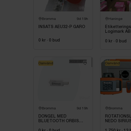
Bromma
9d 19h
Haninge
INSATS AEU32-P GARO
Etikettering
Logimark AB
2023
0 kr
·
0
bud
0 kr
·
0
bud
Oanvänd
Oanvänd
Bromma
9d 19h
Bromma
DONGEL MED
ROTATIONS
BLUETOOTH ORBIS
NEDO SIRIUS
709971
KOLLI
0 kr
·
0
bud
1 750 kr
·
13