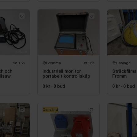
9d 18h
Bromma
9d 18h
Haninge
ch och
Industriell monitor,
Sträckfilm
ilsaw
portabelt kontrollskåp
Fromm
0 kr
·
0
bud
0 kr
·
0
bud
Oanvänd