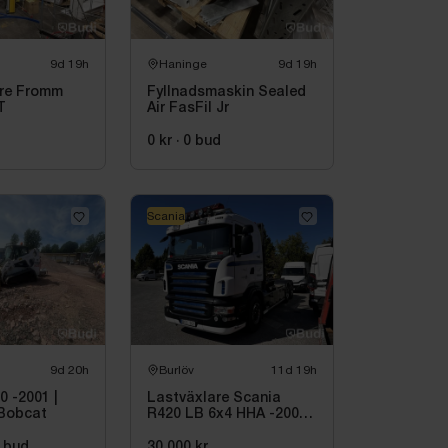
9d 19h
Haninge
9d 19h
are Fromm
Fyllnadsmaskin Sealed
T
Air FasFil Jr
0 kr
·
0
bud
Scania
9d 20h
Burlöv
11d 19h
 -2001 |
Lastväxlare Scania
 Bobcat
R420 LB 6x4 HHA -2008 |
JOAB
bud
30 000 kr