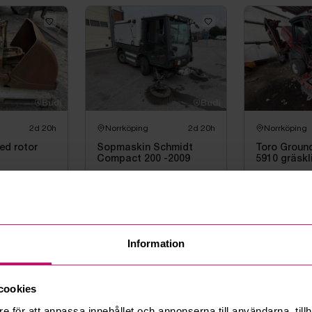
2d 20h
Norrköping
2d 20h
Norrköping
ed rotor
Sopmaskin Schmidt
Toro Groun
Compact 200 -2009
5910 gräskl
4 550 kr
·
39
bud
13 250 kr
·
5
Information
cookies
e för att anpassa innehållet och annonserna till användarna, tillh