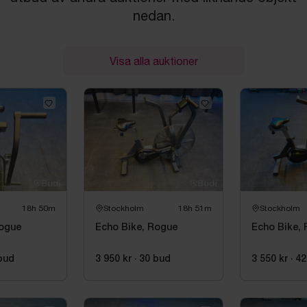
nedan.
Visa alla auktioner
18h 50m
Stockholm
18h 51m
Stockholm
Rogue
Echo Bike, Rogue
Echo Bike,
bud
3 950 kr
·
30
bud
3 550 kr
·
42