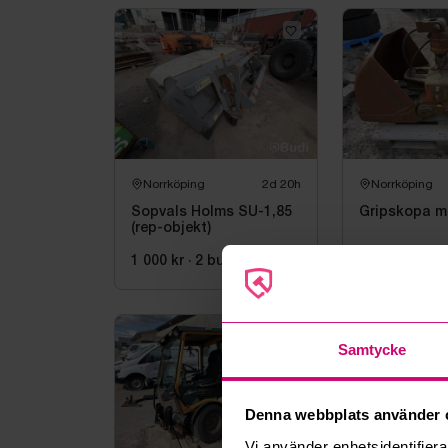
Norrköping
2d 20h
Norrköping
Sopvals Holms SU-1,85
Gripskopa m
(rep-objekt)
0 kr
·
0
bud
1 000 kr
·
2
bud
Samtycke
Denna webbplats använder 
Vi använder enhetsidentifierar