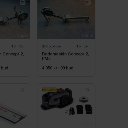
18h 58m
Stockholm
18h 59m
 Concept 2,
Roddmaskin Concept 2,
PM5
bud
4 950 kr
·
99
bud
Oanvänd