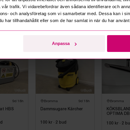
vår trafik. Vi vidarebefordrar även sådana identifierare och anna
n
2d 22h
Tranås
3d 19h
Vänersborg
nnons- och analysföretag som vi samarbetar med. Dessa kan i sin
har tillhandahållit eller som de har samlat in när du har använt 
er Limit
Degblandare, Tripas
Videokonfe
mplett
Planet PL 60/20
Logitech Ra
 |
bud
100 kr
·
2
bud
50 kr
·
1
bu
Anpassa
Oanvänd
9d 18h
Bromma
9d 18h
Bromma
at HBS
Dammsugare Kärcher
KÖKSBLAN
OPTIMA DB
SENSOR, A
ud
100 kr
·
2
bud
TEMPDISPL
100 kr
·
2
b
AVST.2727F