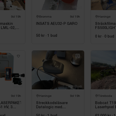
9d 19h
Bromma
9d 19h
Haninge
smaskin
INSATS AEU32-P GARO
Sträckfilm
 LML-02,
FS500LIGH
50 kr
·
1
bud
0 kr
·
0
bud
9d 19h
Haninge
9d 19h
Töreboda
LASERPAKET
Streckkodsläsare
Bobcat T190
1 HV, 3
Datalogic med
Laserhyvel
laddstation
bud
50 kr
·
1
bud
62 000 kr
·
1