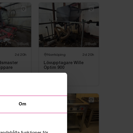
2d 20h
Norrköping
2d 20h
dsmaster
Lövupptagare Wille
ippare
Optim 900
6
bud
0 kr
·
0
bud
Om
andahålla funktioner för