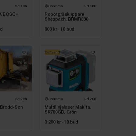
2d 18h
Bromma
2d 18h
A BOSCH
Robotgräsklippare
Sheppach, BRMR300
ud
900 kr
·
18
bud
Oanvänd
2d 20h
Bromma
2d 20h
 Brodd-Son
Multilinjelaser Makita,
SK700GD, Grön
3 200 kr
·
19
bud