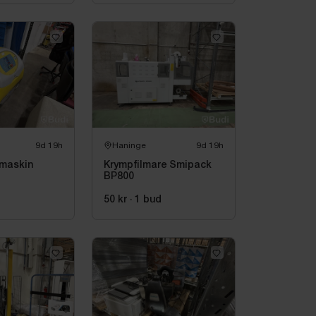
9d 19h
Haninge
9d 19h
smaskin
Krympfilmare Smipack
BP800
50 kr
·
1
bud