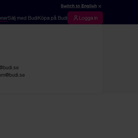
×
Switch to English
oner
Sälj med Budi
Köpa på Budi
Logga in
Logga in
m@budi.se
rom@budi.se
t