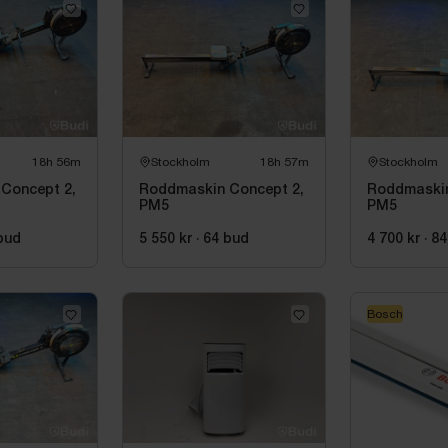
18h 56m
Stockholm
18h 57m
Stockholm
Concept 2,
Roddmaskin Concept 2,
Roddmaskin
PM5
PM5
bud
5 550 kr
·
64
bud
4 700 kr
·
84
Bosch