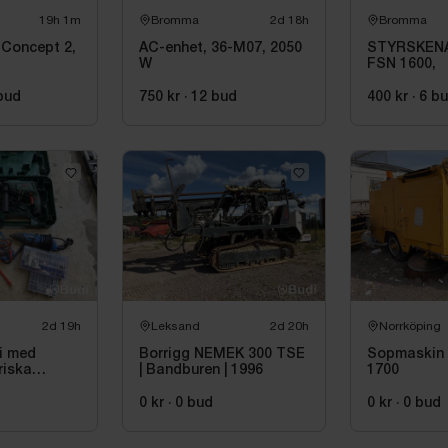
19h 1m
Bromma
2d 18h
Bromma
Concept 2,
AC-enhet, 36-M07, 2050
STYRSKEN
W
FSN 1600,
bud
750 kr
·
12
bud
400 kr
·
6
b
2d 19h
Leksand
2d 20h
Norrköping
i med
Borrigg NEMEK 300 TSE
Sopmaskin
riska
| Bandburen | 1996
1700
.a. Bosch
0 kr
·
0
bud
0 kr
·
0
bud